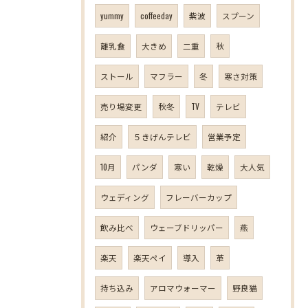
yummy
coffeeday
紫波
スプーン
離乳食
大きめ
二重
秋
ストール
マフラー
冬
寒さ対策
売り場変更
秋冬
TV
テレビ
紹介
５きげんテレビ
営業予定
10月
パンダ
寒い
乾燥
大人気
ウェディング
フレーバーカップ
飲み比べ
ウェーブドリッパー
燕
楽天
楽天ペイ
導入
革
持ち込み
アロマウォーマー
野良猫