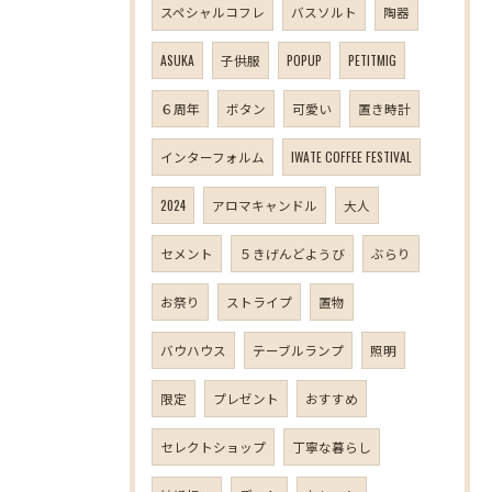
スペシャルコフレ
バスソルト
陶器
ASUKA
子供服
POPUP
PETITMIG
６周年
ボタン
可愛い
置き時計
インターフォルム
IWATE COFFEE FESTIVAL
2024
アロマキャンドル
大人
セメント
５きげんどようび
ぶらり
お祭り
ストライプ
置物
バウハウス
テーブルランプ
照明
限定
プレゼント
おすすめ
セレクトショップ
丁寧な暮らし