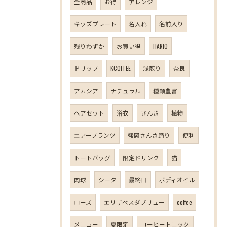
全商品
お得
アレンジ
キッズプレート
名入れ
名前入り
残りわずか
お買い得
HARIO
ドリップ
KCOFFEE
浅煎り
奈良
アカシア
ナチュラル
種類豊富
ヘアセット
浴衣
さんさ
植物
エアープランツ
盛岡さんさ踊り
便利
トートバッグ
限定ドリンク
猫
肉球
シータ
最終日
ボディオイル
ローズ
エリザベスダブリュー
coffee
メニュー
夏限定
コーヒートニック