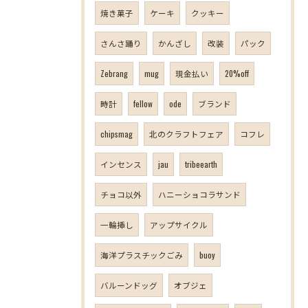
焼き菓子
ケーキ
クッキー
さんさ踊り
かんざし
改装
パック
Zebrang
mug
現金払い
20%off
時計
fellow
ode
ブランド
chipsmag
北のクラフトフェア
コフレ
インセンス
jau
tribeearth
チョコ以外
ハニーショコラサンド
一輪挿し
アップサイクル
海洋プラスチックごみ
buoy
バルーンドッグ
オブジェ