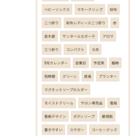
ベビーソックス
マネークリップ
財布
二つ折り
財布レディース二つ折り
赤
金木犀
サンタールエボーテ
アロマ
三つ折り
コンパクト
９月
9月カレンダー
営業日
予定表
臨時
短時間
グリーン
成長
プランター
マグネットソープホルダー
モイストクリーム
サロン専売品
看板
看板デザイン
ボディソープ
敏感肌
書きやすい
スケボー
コーヒーグッズ