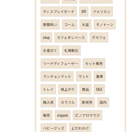
ディスプレイボード
DIY
アメリカン
新築祝い
コーム
お盆
モノトーン
shop
カフェオレベース
デカフェ
お香立て
札幌軟石
リードディフューザー
セット販売
ランチョンマット
マット
食事
トレイ
値上がり
商品
SALE
再入荷
カラフル
即完売
店内
販売
origami
ピノアロママグ
ベビーグッズ
よだれかけ