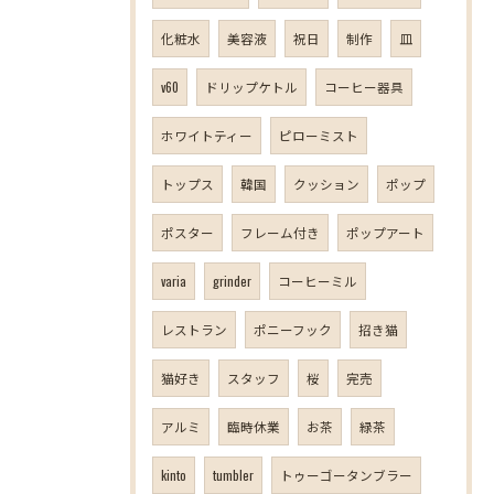
化粧水
美容液
祝日
制作
皿
v60
ドリップケトル
コーヒー器具
ホワイトティー
ピローミスト
トップス
韓国
クッション
ポップ
ポスター
フレーム付き
ポップアート
varia
grinder
コーヒーミル
レストラン
ポニーフック
招き猫
猫好き
スタッフ
桜
完売
アルミ
臨時休業
お茶
緑茶
kinto
tumbler
トゥーゴータンブラー