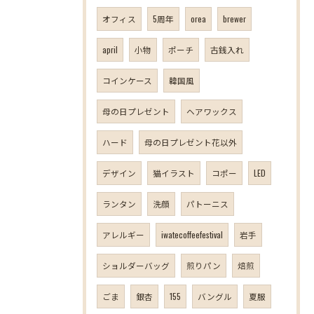
オフィス
5周年
orea
brewer
april
小物
ポーチ
古銭入れ
コインケース
韓国風
母の日プレゼント
ヘアワックス
ハード
母の日プレゼント花以外
デザイン
猫イラスト
コポー
LED
ランタン
洗顔
パトーニス
アレルギー
iwatecoffeefestival
岩手
ショルダーバッグ
煎りパン
焙煎
ごま
銀杏
155
バングル
夏服