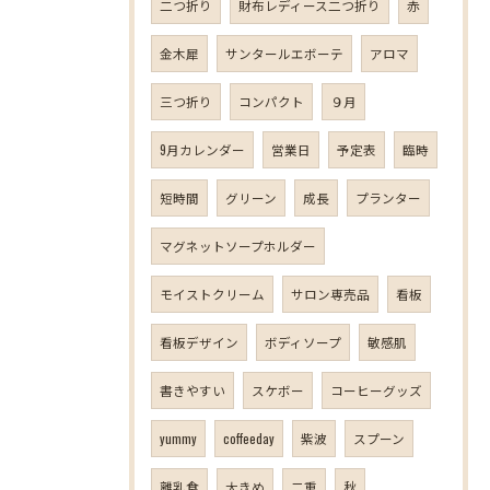
二つ折り
財布レディース二つ折り
赤
金木犀
サンタールエボーテ
アロマ
三つ折り
コンパクト
９月
9月カレンダー
営業日
予定表
臨時
短時間
グリーン
成長
プランター
マグネットソープホルダー
モイストクリーム
サロン専売品
看板
看板デザイン
ボディソープ
敏感肌
書きやすい
スケボー
コーヒーグッズ
yummy
coffeeday
紫波
スプーン
離乳食
大きめ
二重
秋