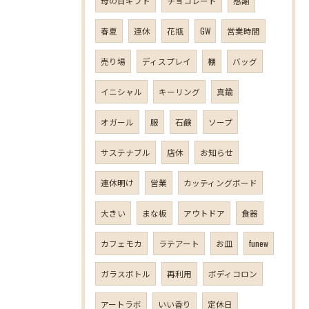
母の日ギフト
チョコレート
感謝
春夏
連休
花瓶
GW
営業時間
売り場
ディスプレイ
棚
バッグ
イニシャル
キーリング
真鍮
オガール
服
石鹸
ソープ
サステナブル
店休
お知らせ
連休明け
営業
カッティングボード
大きい
まな板
アウトドア
食器
カフェモカ
ラテアート
お皿
funew
ガラスボトル
再利用
ボディコロン
アートラボ
いい香り
定休日