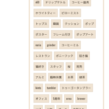
v60
ドリップケトル
コーヒー器具
ホワイトティー
ピローミスト
トップス
韓国
クッション
ポップ
ポスター
フレーム付き
ポップアート
varia
grinder
コーヒーミル
レストラン
ポニーフック
招き猫
猫好き
スタッフ
桜
完売
アルミ
臨時休業
お茶
緑茶
kinto
tumbler
トゥーゴータンブラー
オフィス
5周年
orea
brewer