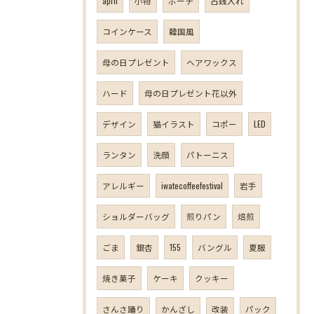
april
小物
ポーチ
古銭入れ
コインケース
韓国風
母の日プレゼント
ヘアワックス
ハード
母の日プレゼント花以外
デザイン
猫イラスト
コポー
LED
ランタン
洗顔
パトーニス
アレルギー
iwatecoffeefestival
岩手
ショルダーバッグ
煎りパン
焙煎
ごま
銀杏
155
バングル
夏服
焼き菓子
ケーキ
クッキー
さんさ踊り
かんざし
改装
パック