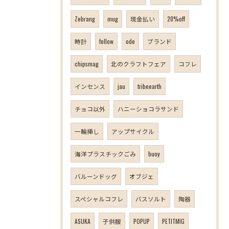
Zebrang
mug
現金払い
20%off
時計
fellow
ode
ブランド
chipsmag
北のクラフトフェア
コフレ
インセンス
jau
tribeearth
チョコ以外
ハニーショコラサンド
一輪挿し
アップサイクル
海洋プラスチックごみ
buoy
バルーンドッグ
オブジェ
スペシャルコフレ
バスソルト
陶器
ASUKA
子供服
POPUP
PETITMIG