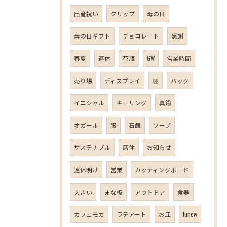
出産祝い
クリップ
母の日
母の日ギフト
チョコレート
感謝
春夏
連休
花瓶
GW
営業時間
売り場
ディスプレイ
棚
バッグ
イニシャル
キーリング
真鍮
オガール
服
石鹸
ソープ
サステナブル
店休
お知らせ
連休明け
営業
カッティングボード
大きい
まな板
アウトドア
食器
カフェモカ
ラテアート
お皿
funew