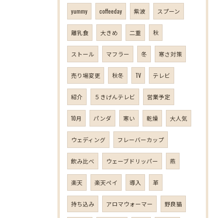
yummy
coffeeday
紫波
スプーン
離乳食
大きめ
二重
秋
ストール
マフラー
冬
寒さ対策
売り場変更
秋冬
TV
テレビ
紹介
５きげんテレビ
営業予定
10月
パンダ
寒い
乾燥
大人気
ウェディング
フレーバーカップ
飲み比べ
ウェーブドリッパー
燕
楽天
楽天ペイ
導入
革
持ち込み
アロマウォーマー
野良猫