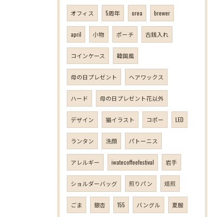
オフィス
5周年
orea
brewer
april
小物
ポーチ
古銭入れ
コインケース
韓国風
母の日プレゼント
ヘアワックス
ハード
母の日プレゼント花以外
デザイン
猫イラスト
コポー
LED
ランタン
洗顔
パトーニス
アレルギー
iwatecoffeefestival
岩手
ショルダーバッグ
煎りパン
焙煎
ごま
銀杏
155
バングル
夏服