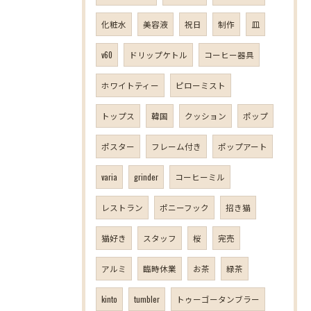
化粧水
美容液
祝日
制作
皿
v60
ドリップケトル
コーヒー器具
ホワイトティー
ピローミスト
トップス
韓国
クッション
ポップ
ポスター
フレーム付き
ポップアート
varia
grinder
コーヒーミル
レストラン
ポニーフック
招き猫
猫好き
スタッフ
桜
完売
アルミ
臨時休業
お茶
緑茶
kinto
tumbler
トゥーゴータンブラー