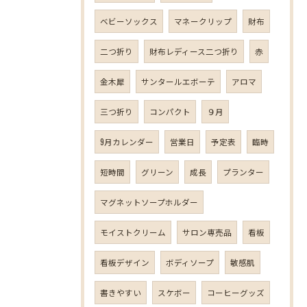
ベビーソックス
マネークリップ
財布
二つ折り
財布レディース二つ折り
赤
金木犀
サンタールエボーテ
アロマ
三つ折り
コンパクト
９月
9月カレンダー
営業日
予定表
臨時
短時間
グリーン
成長
プランター
マグネットソープホルダー
モイストクリーム
サロン専売品
看板
看板デザイン
ボディソープ
敏感肌
書きやすい
スケボー
コーヒーグッズ