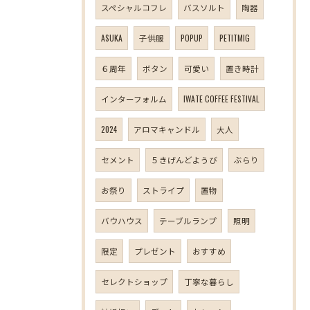
スペシャルコフレ
バスソルト
陶器
ASUKA
子供服
POPUP
PETITMIG
６周年
ボタン
可愛い
置き時計
インターフォルム
IWATE COFFEE FESTIVAL
2024
アロマキャンドル
大人
セメント
５きげんどようび
ぶらり
お祭り
ストライプ
置物
バウハウス
テーブルランプ
照明
限定
プレゼント
おすすめ
セレクトショップ
丁寧な暮らし