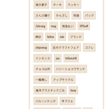
焼き菓子
ケーキ
クッキー
さんさ踊り
かんざし
改装
パック
Zebrang
mug
現金払い
20%off
時計
fellow
ode
ブランド
chipsmag
北のクラフトフェア
コフレ
インセンス
jau
tribeearth
チョコ以外
ハニーショコラサンド
一輪挿し
アップサイクル
海洋プラスチックごみ
buoy
バルーンドッグ
オブジェ