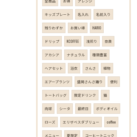
全商品
お得
アレンジ
キッズプレート
名入れ
名前入り
残りわずか
お買い得
HARIO
ドリップ
KCOFFEE
浅煎り
奈良
アカシア
ナチュラル
種類豊富
ヘアセット
浴衣
さんさ
植物
エアープランツ
盛岡さんさ踊り
便利
トートバッグ
限定ドリンク
猫
肉球
シータ
最終日
ボディオイル
ローズ
エリザベスダブリュー
coffee
メニュー
夏限定
コーヒートニック