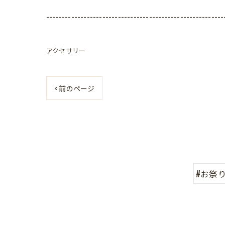
---------------------------------------------------------
アクセサリー
< 前のページ
#お祭