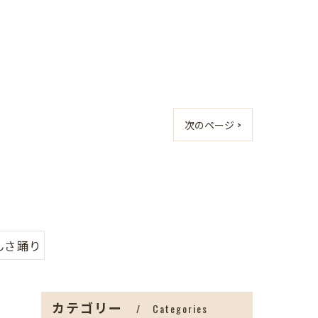
次のページ >
んさ踊り
カテゴリー
Categories