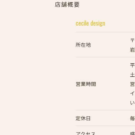
店舗概要
cecile design
〒
所在地
岩
平
土
営業時間
営
定休日
アクセス
盛