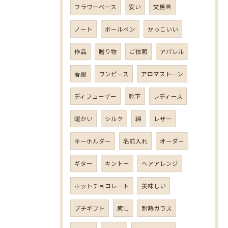
フラワーベース
安い
文房具
ノート
ボールペン
かっこいい
作品
贈り物
ご依頼
アパレル
春服
ワンピース
アロマストーン
ディフューザー
靴下
レディース
暖かい
シルク
綿
レザー
キーホルダー
名前入れ
オーダー
ギター
キントー
ヘアアレンジ
ホットチョコレート
美味しい
プチギフト
癒し
耐熱ガラス