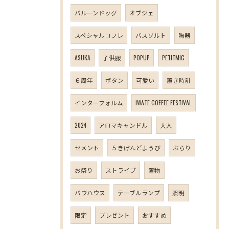
バルーンドッグ
オブジェ
スペシャルコフレ
バスソルト
陶器
ASUKA
子供服
POPUP
PETITMIG
６周年
ボタン
可愛い
置き時計
インターフォルム
IWATE COFFEE FESTIVAL
2024
アロマキャンドル
大人
セメント
５きげんどようび
ぶらり
お祭り
ストライプ
置物
バウハウス
テーブルランプ
照明
限定
プレゼント
おすすめ