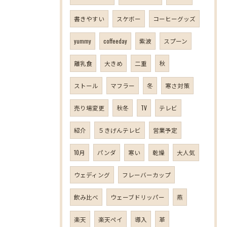
書きやすい
スケボー
コーヒーグッズ
yummy
coffeeday
紫波
スプーン
離乳食
大きめ
二重
秋
ストール
マフラー
冬
寒さ対策
売り場変更
秋冬
TV
テレビ
紹介
５きげんテレビ
営業予定
10月
パンダ
寒い
乾燥
大人気
ウェディング
フレーバーカップ
飲み比べ
ウェーブドリッパー
燕
楽天
楽天ペイ
導入
革