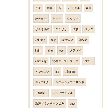
ごま
銀杏
155
バングル
夏服
焼き菓子
ケーキ
クッキー
さんさ踊り
かんざし
改装
パック
Zebrang
mug
現金払い
20%off
時計
fellow
ode
ブランド
chipsmag
北のクラフトフェア
コフレ
インセンス
jau
tribeearth
チョコ以外
ハニーショコラサンド
一輪挿し
アップサイクル
海洋プラスチックごみ
buoy