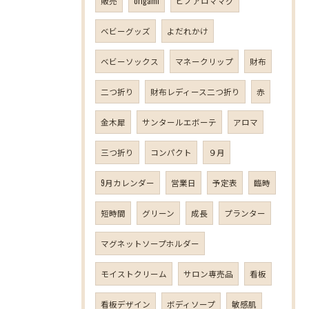
販売
origami
ピノアロママグ
ベビーグッズ
よだれかけ
ベビーソックス
マネークリップ
財布
二つ折り
財布レディース二つ折り
赤
金木犀
サンタールエボーテ
アロマ
三つ折り
コンパクト
９月
9月カレンダー
営業日
予定表
臨時
短時間
グリーン
成長
プランター
マグネットソープホルダー
モイストクリーム
サロン専売品
看板
看板デザイン
ボディソープ
敏感肌