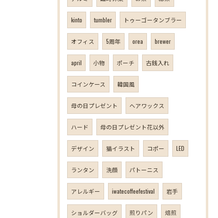
kinto
tumbler
トゥーゴータンブラー
オフィス
5周年
orea
brewer
april
小物
ポーチ
古銭入れ
コインケース
韓国風
母の日プレゼント
ヘアワックス
ハード
母の日プレゼント花以外
デザイン
猫イラスト
コポー
LED
ランタン
洗顔
パトーニス
アレルギー
iwatecoffeefestival
岩手
ショルダーバッグ
煎りパン
焙煎