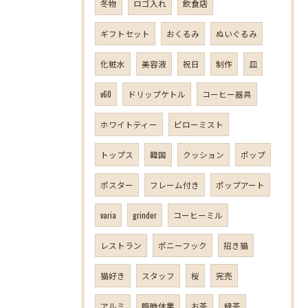
冬物
ロゴ入れ
飲食店
ギフトセット
おくるみ
ぬいぐるみ
化粧水
美容液
祝日
制作
皿
v60
ドリップケトル
コーヒー器具
ホワイトティー
ピローミスト
トップス
韓国
クッション
ポップ
ポスター
フレーム付き
ポップアート
varia
grinder
コーヒーミル
レストラン
ポニーフック
招き猫
猫好き
スタッフ
桜
完売
アルミ
臨時休業
お茶
緑茶