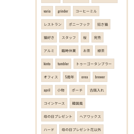
varia
grinder
コーヒーミル
レストラン
ポニーフック
招き猫
猫好き
スタッフ
桜
完売
アルミ
臨時休業
お茶
緑茶
kinto
tumbler
トゥーゴータンブラー
オフィス
5周年
orea
brewer
april
小物
ポーチ
古銭入れ
コインケース
韓国風
母の日プレゼント
ヘアワックス
ハード
母の日プレゼント花以外