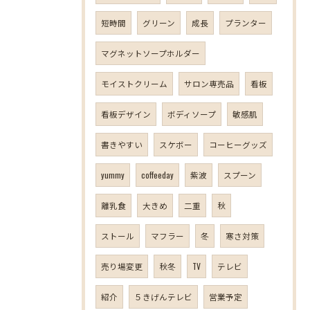
短時間
グリーン
成長
プランター
マグネットソープホルダー
モイストクリーム
サロン専売品
看板
看板デザイン
ボディソープ
敏感肌
書きやすい
スケボー
コーヒーグッズ
yummy
coffeeday
紫波
スプーン
離乳食
大きめ
二重
秋
ストール
マフラー
冬
寒さ対策
売り場変更
秋冬
TV
テレビ
紹介
５きげんテレビ
営業予定