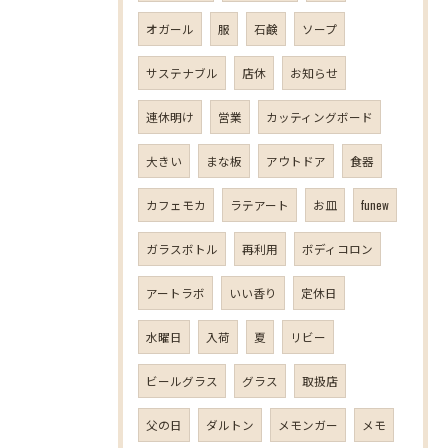
オガール
服
石鹸
ソープ
サステナブル
店休
お知らせ
連休明け
営業
カッティングボード
大きい
まな板
アウトドア
食器
カフェモカ
ラテアート
お皿
funew
ガラスボトル
再利用
ボディコロン
アートラボ
いい香り
定休日
水曜日
入荷
夏
リビー
ビールグラス
グラス
取扱店
父の日
ダルトン
メモンガー
メモ