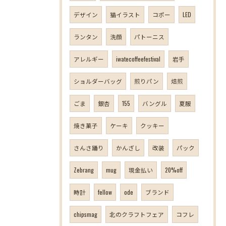
デザイン
猫イラスト
コポー
LED
ランタン
洗顔
パトーニス
アレルギー
iwatecoffeefestival
岩手
ショルダーバッグ
煎りパン
焙煎
ごま
銀杏
155
バングル
夏服
焼き菓子
ケーキ
クッキー
さんさ踊り
かんざし
改装
パック
Zebrang
mug
現金払い
20%off
時計
fellow
ode
ブランド
chipsmag
北のクラフトフェア
コフレ