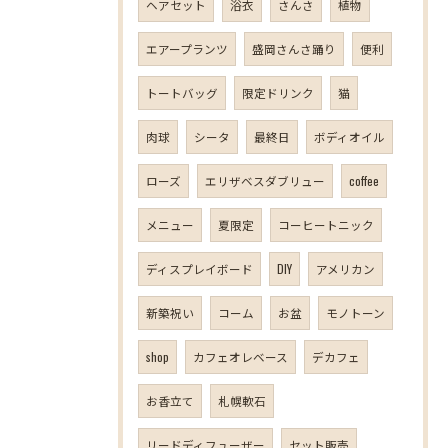
ヘアセット
浴衣
さんさ
植物
エアープランツ
盛岡さんさ踊り
便利
トートバッグ
限定ドリンク
猫
肉球
シータ
最終日
ボディオイル
ローズ
エリザベスダブリュー
coffee
メニュー
夏限定
コーヒートニック
ディスプレイボード
DIY
アメリカン
新築祝い
コーム
お盆
モノトーン
shop
カフェオレベース
デカフェ
お香立て
札幌軟石
リードディフューザー
セット販売