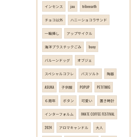
インセンス
jau
tribeearth
チョコ以外
ハニーショコラサンド
一輪挿し
アップサイクル
海洋プラスチックごみ
buoy
バルーンドッグ
オブジェ
スペシャルコフレ
バスソルト
陶器
ASUKA
子供服
POPUP
PETITMIG
６周年
ボタン
可愛い
置き時計
インターフォルム
IWATE COFFEE FESTIVAL
2024
アロマキャンドル
大人