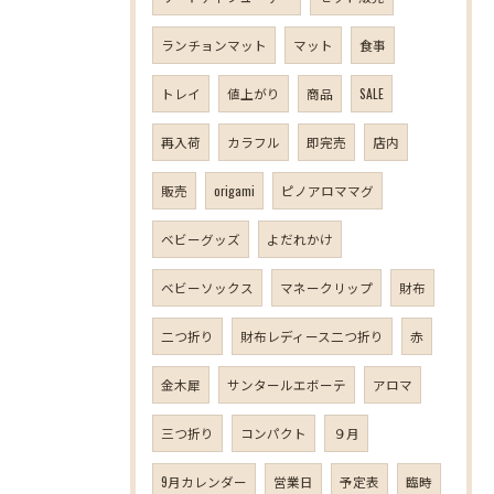
ランチョンマット
マット
食事
トレイ
値上がり
商品
SALE
再入荷
カラフル
即完売
店内
販売
origami
ピノアロママグ
ベビーグッズ
よだれかけ
ベビーソックス
マネークリップ
財布
二つ折り
財布レディース二つ折り
赤
金木犀
サンタールエボーテ
アロマ
三つ折り
コンパクト
９月
9月カレンダー
営業日
予定表
臨時