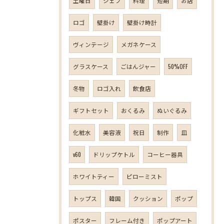
土曜日
シェフ
料理
短期
お店
ロゴ
壁掛け
壁掛け時計
ヴィンテージ
メガネケース
グラスケース
ごはんジャー
50%OFF
冬物
ロゴ入れ
飲食店
ギフトセット
おくるみ
ぬいぐるみ
化粧水
美容液
祝日
制作
皿
v60
ドリップケトル
コーヒー器具
ホワイトティー
ピローミスト
トップス
韓国
クッション
ポップ
ポスター
フレーム付き
ポップアート