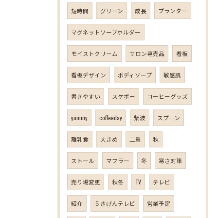
短時間
グリーン
成長
プランター
マグネットソープホルダー
モイストクリーム
サロン専売品
看板
看板デザイン
ボディソープ
敏感肌
書きやすい
スケボー
コーヒーグッズ
yummy
coffeeday
紫波
スプーン
離乳食
大きめ
二重
秋
ストール
マフラー
冬
寒さ対策
売り場変更
秋冬
TV
テレビ
紹介
５きげんテレビ
営業予定