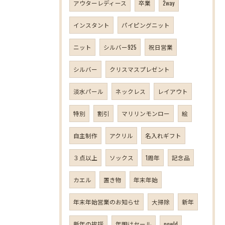
アウターレディース
卒業
2way
インスタント
パイピングニット
ニット
シルバー925
祝日営業
シルバー
クリスマスプレゼント
淡水パール
ネックレス
レイアウト
特別
割引
マリリンモンロー
絵
自主制作
アクリル
名入れギフト
３点以上
ソックス
1周年
記念品
カエル
置き物
年末年始
年末年始営業のお知らせ
大掃除
新年
新年の挨拶
年明けセール
nowld