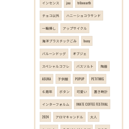
インセンス
jau
tribeearth
チョコ以外
ハニーショコラサンド
一輪挿し
アップサイクル
海洋プラスチックごみ
buoy
バルーンドッグ
オブジェ
スペシャルコフレ
バスソルト
陶器
ASUKA
子供服
POPUP
PETITMIG
６周年
ボタン
可愛い
置き時計
インターフォルム
IWATE COFFEE FESTIVAL
2024
アロマキャンドル
大人