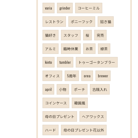
varia
grinder
コーヒーミル
レストラン
ポニーフック
招き猫
猫好き
スタッフ
桜
完売
アルミ
臨時休業
お茶
緑茶
kinto
tumbler
トゥーゴータンブラー
オフィス
5周年
orea
brewer
april
小物
ポーチ
古銭入れ
コインケース
韓国風
母の日プレゼント
ヘアワックス
ハード
母の日プレゼント花以外