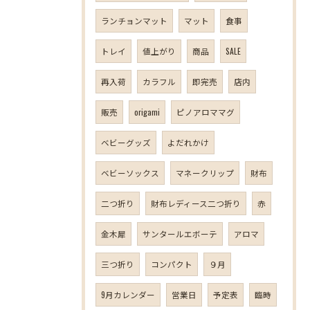
ランチョンマット
マット
食事
トレイ
値上がり
商品
SALE
再入荷
カラフル
即完売
店内
販売
origami
ピノアロママグ
ベビーグッズ
よだれかけ
ベビーソックス
マネークリップ
財布
二つ折り
財布レディース二つ折り
赤
金木犀
サンタールエボーテ
アロマ
三つ折り
コンパクト
９月
9月カレンダー
営業日
予定表
臨時