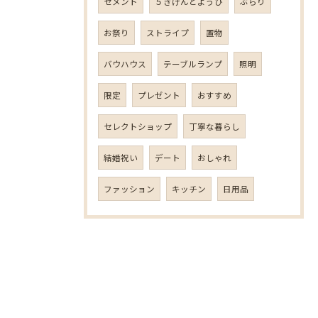
セメント
５きげんどようび
ぶらり
お祭り
ストライプ
置物
バウハウス
テーブルランプ
照明
限定
プレゼント
おすすめ
セレクトショップ
丁寧な暮らし
結婚祝い
デート
おしゃれ
ファッション
キッチン
日用品