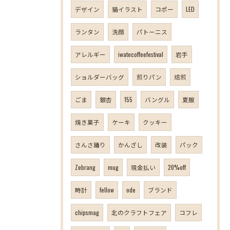
デザイン
猫イラスト
コポー
LED
ランタン
洗顔
パトーニス
アレルギー
iwatecoffeefestival
岩手
ショルダーバッグ
煎りパン
焙煎
ごま
銀杏
155
バングル
夏服
焼き菓子
ケーキ
クッキー
さんさ踊り
かんざし
改装
パック
Zebrang
mug
現金払い
20%off
時計
fellow
ode
ブランド
chipsmag
北のクラフトフェア
コフレ