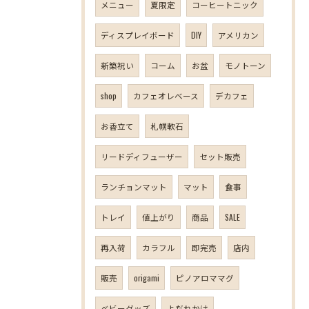
メニュー
夏限定
コーヒートニック
ディスプレイボード
DIY
アメリカン
新築祝い
コーム
お盆
モノトーン
shop
カフェオレベース
デカフェ
お香立て
札幌軟石
リードディフューザー
セット販売
ランチョンマット
マット
食事
トレイ
値上がり
商品
SALE
再入荷
カラフル
即完売
店内
販売
origami
ピノアロママグ
ベビーグッズ
よだれかけ