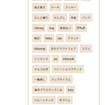
焼き菓子
ケーキ
クッキー
さんさ踊り
かんざし
改装
パック
Zebrang
mug
現金払い
20%off
時計
fellow
ode
ブランド
chipsmag
北のクラフトフェア
コフレ
インセンス
jau
tribeearth
チョコ以外
ハニーショコラサンド
一輪挿し
アップサイクル
海洋プラスチックごみ
buoy
バルーンドッグ
オブジェ