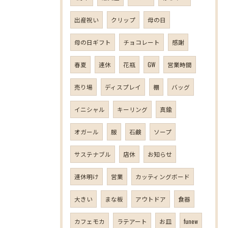
出産祝い
クリップ
母の日
母の日ギフト
チョコレート
感謝
春夏
連休
花瓶
GW
営業時間
売り場
ディスプレイ
棚
バッグ
イニシャル
キーリング
真鍮
オガール
服
石鹸
ソープ
サステナブル
店休
お知らせ
連休明け
営業
カッティングボード
大きい
まな板
アウトドア
食器
カフェモカ
ラテアート
お皿
funew