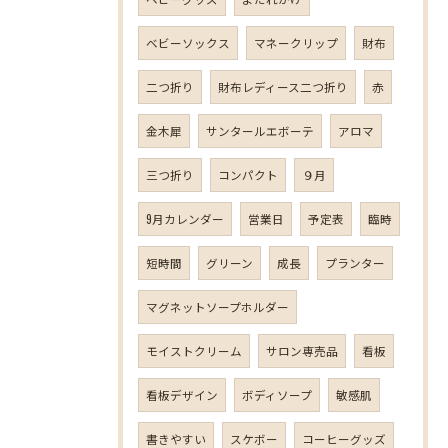
ベビーソックス
マネークリップ
財布
二つ折り
財布レディース二つ折り
赤
金木犀
サンタールエボーテ
アロマ
三つ折り
コンパクト
９月
9月カレンダー
営業日
予定表
臨時
短時間
グリーン
成長
プランター
マグネットソープホルダー
モイストクリーム
サロン専売品
看板
看板デザイン
ボディソープ
敏感肌
書きやすい
スケボー
コーヒーグッズ