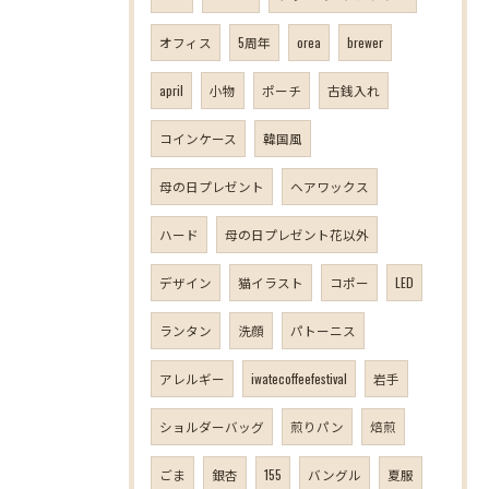
オフィス
5周年
orea
brewer
april
小物
ポーチ
古銭入れ
コインケース
韓国風
母の日プレゼント
ヘアワックス
ハード
母の日プレゼント花以外
デザイン
猫イラスト
コポー
LED
ランタン
洗顔
パトーニス
アレルギー
iwatecoffeefestival
岩手
ショルダーバッグ
煎りパン
焙煎
ごま
銀杏
155
バングル
夏服