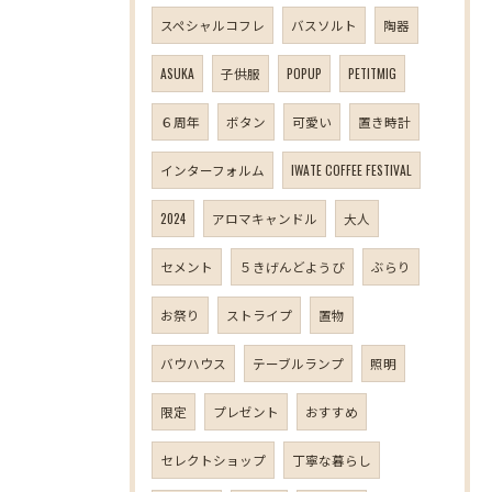
スペシャルコフレ
バスソルト
陶器
ASUKA
子供服
POPUP
PETITMIG
６周年
ボタン
可愛い
置き時計
インターフォルム
IWATE COFFEE FESTIVAL
2024
アロマキャンドル
大人
セメント
５きげんどようび
ぶらり
お祭り
ストライプ
置物
バウハウス
テーブルランプ
照明
限定
プレゼント
おすすめ
セレクトショップ
丁寧な暮らし