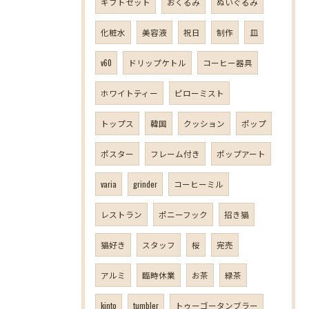
ギフトセット
おくるみ
ぬいぐるみ
化粧水
美容液
祝日
制作
皿
v60
ドリップケトル
コーヒー器具
ホワイトティー
ピローミスト
トップス
韓国
クッション
ポップ
ポスター
フレーム付き
ポップアート
varia
grinder
コーヒーミル
レストラン
ポニーフック
招き猫
猫好き
スタッフ
桜
完売
アルミ
臨時休業
お茶
緑茶
kinto
tumbler
トゥーゴータンブラー