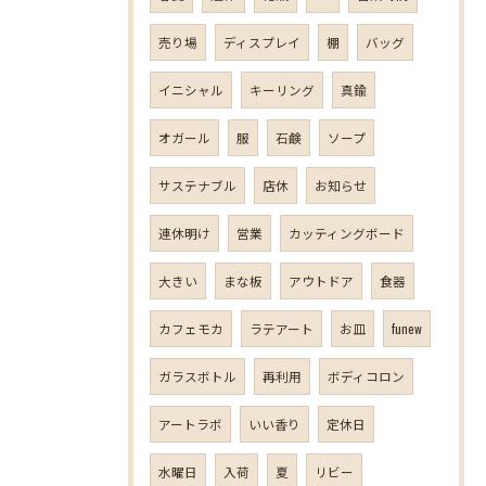
売り場
ディスプレイ
棚
バッグ
イニシャル
キーリング
真鍮
オガール
服
石鹸
ソープ
サステナブル
店休
お知らせ
連休明け
営業
カッティングボード
大きい
まな板
アウトドア
食器
カフェモカ
ラテアート
お皿
funew
ガラスボトル
再利用
ボディコロン
アートラボ
いい香り
定休日
水曜日
入荷
夏
リビー