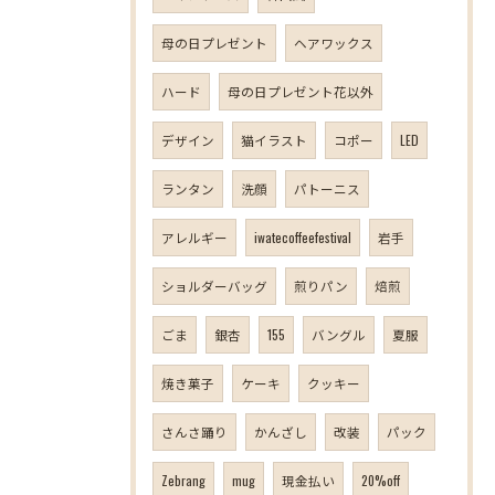
母の日プレゼント
ヘアワックス
ハード
母の日プレゼント花以外
デザイン
猫イラスト
コポー
LED
ランタン
洗顔
パトーニス
アレルギー
iwatecoffeefestival
岩手
ショルダーバッグ
煎りパン
焙煎
ごま
銀杏
155
バングル
夏服
焼き菓子
ケーキ
クッキー
さんさ踊り
かんざし
改装
パック
Zebrang
mug
現金払い
20%off