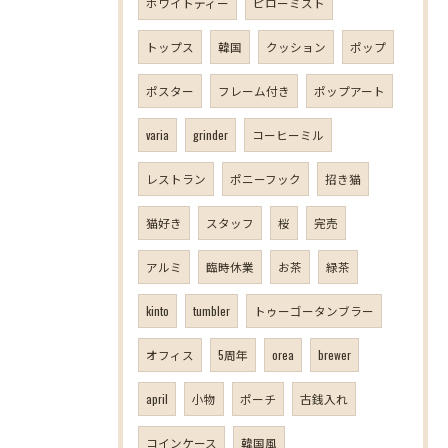
ホワイトティー
ピローミスト
トップス
韓国
クッション
ポップ
ポスター
フレーム付き
ポップアート
varia
grinder
コーヒーミル
レストラン
ポニーフック
招き猫
猫好き
スタッフ
桜
完売
アルミ
臨時休業
お茶
緑茶
kinto
tumbler
トゥーゴータンブラー
オフィス
5周年
orea
brewer
april
小物
ポーチ
古銭入れ
コインケース
韓国風