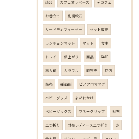
shop
カフェオレベース
デカフェ
お香立て
札幌軟石
リードディフューザー
セット販売
ランチョンマット
マット
食事
トレイ
値上がり
商品
SALE
再入荷
カラフル
即完売
店内
販売
origami
ピノアロママグ
ベビーグッズ
よだれかけ
ベビーソックス
マネークリップ
財布
二つ折り
財布レディース二つ折り
赤
金木犀
サンタールエボーテ
アロマ