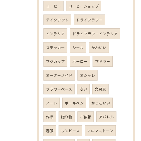
コーヒー
コーヒーショップ
テイクアウト
ドライフラワー
インテリア
ドライフラワーインテリア
ステッカー
シール
かわいい
マグカップ
ホーロー
マドラー
オーダーメイド
オシャレ
フラワーベース
安い
文房具
ノート
ボールペン
かっこいい
作品
贈り物
ご依頼
アパレル
春服
ワンピース
アロマストーン