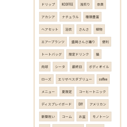
ドリップ
KCOFFEE
浅煎り
奈良
アカシア
ナチュラル
種類豊富
ヘアセット
浴衣
さんさ
植物
エアープランツ
盛岡さんさ踊り
便利
トートバッグ
限定ドリンク
猫
肉球
シータ
最終日
ボディオイル
ローズ
エリザベスダブリュー
coffee
メニュー
夏限定
コーヒートニック
ディスプレイボード
DIY
アメリカン
新築祝い
コーム
お盆
モノトーン