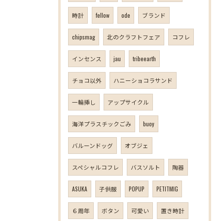
時計
fellow
ode
ブランド
chipsmag
北のクラフトフェア
コフレ
インセンス
jau
tribeearth
チョコ以外
ハニーショコラサンド
一輪挿し
アップサイクル
海洋プラスチックごみ
buoy
バルーンドッグ
オブジェ
スペシャルコフレ
バスソルト
陶器
ASUKA
子供服
POPUP
PETITMIG
６周年
ボタン
可愛い
置き時計