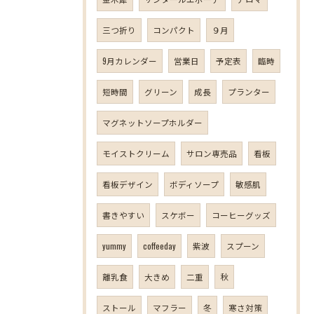
三つ折り
コンパクト
９月
9月カレンダー
営業日
予定表
臨時
短時間
グリーン
成長
プランター
マグネットソープホルダー
モイストクリーム
サロン専売品
看板
看板デザイン
ボディソープ
敏感肌
書きやすい
スケボー
コーヒーグッズ
yummy
coffeeday
紫波
スプーン
離乳食
大きめ
二重
秋
ストール
マフラー
冬
寒さ対策