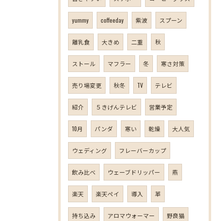
yummy
coffeeday
紫波
スプーン
離乳食
大きめ
二重
秋
ストール
マフラー
冬
寒さ対策
売り場変更
秋冬
TV
テレビ
紹介
５きげんテレビ
営業予定
10月
パンダ
寒い
乾燥
大人気
ウェディング
フレーバーカップ
飲み比べ
ウェーブドリッパー
燕
楽天
楽天ペイ
導入
革
持ち込み
アロマウォーマー
野良猫