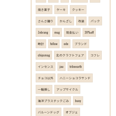
焼き菓子
ケーキ
クッキー
さんさ踊り
かんざし
改装
パック
Zebrang
mug
現金払い
20%off
時計
fellow
ode
ブランド
chipsmag
北のクラフトフェア
コフレ
インセンス
jau
tribeearth
チョコ以外
ハニーショコラサンド
一輪挿し
アップサイクル
海洋プラスチックごみ
buoy
バルーンドッグ
オブジェ