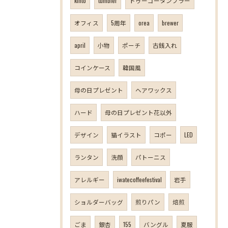
kinto
tumbler
トゥーゴータンブラー
オフィス
5周年
orea
brewer
april
小物
ポーチ
古銭入れ
コインケース
韓国風
母の日プレゼント
ヘアワックス
ハード
母の日プレゼント花以外
デザイン
猫イラスト
コポー
LED
ランタン
洗顔
パトーニス
アレルギー
iwatecoffeefestival
岩手
ショルダーバッグ
煎りパン
焙煎
ごま
銀杏
155
バングル
夏服