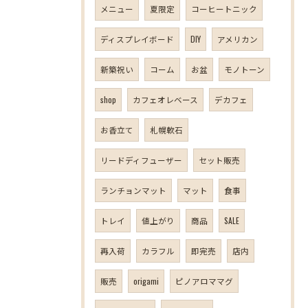
メニュー
夏限定
コーヒートニック
ディスプレイボード
DIY
アメリカン
新築祝い
コーム
お盆
モノトーン
shop
カフェオレベース
デカフェ
お香立て
札幌軟石
リードディフューザー
セット販売
ランチョンマット
マット
食事
トレイ
値上がり
商品
SALE
再入荷
カラフル
即完売
店内
販売
origami
ピノアロママグ