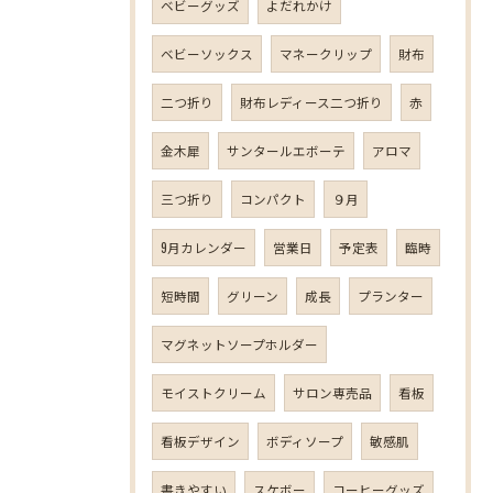
ベビーグッズ
よだれかけ
ベビーソックス
マネークリップ
財布
二つ折り
財布レディース二つ折り
赤
金木犀
サンタールエボーテ
アロマ
三つ折り
コンパクト
９月
9月カレンダー
営業日
予定表
臨時
短時間
グリーン
成長
プランター
マグネットソープホルダー
モイストクリーム
サロン専売品
看板
看板デザイン
ボディソープ
敏感肌
書きやすい
スケボー
コーヒーグッズ