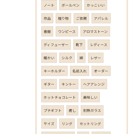
ノート
ボールペン
かっこいい
作品
贈り物
ご依頼
アパレル
春服
ワンピース
アロマストーン
ディフューザー
靴下
レディース
暖かい
シルク
綿
レザー
キーホルダー
名前入れ
オーダー
ギター
キントー
ヘアアレンジ
ホットチョコレート
美味しい
プチギフト
癒し
耐熱ガラス
サイズ
リング
セットリング