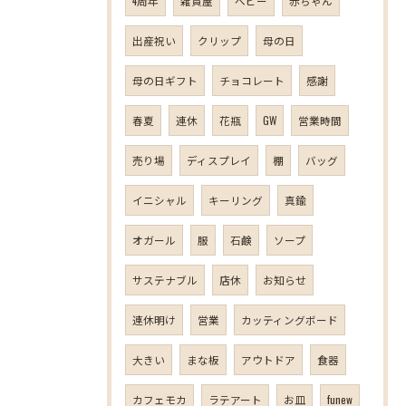
4周年
雑貨屋
ベビー
赤ちゃん
出産祝い
クリップ
母の日
母の日ギフト
チョコレート
感謝
春夏
連休
花瓶
GW
営業時間
売り場
ディスプレイ
棚
バッグ
イニシャル
キーリング
真鍮
オガール
服
石鹸
ソープ
サステナブル
店休
お知らせ
連休明け
営業
カッティングボード
大きい
まな板
アウトドア
食器
カフェモカ
ラテアート
お皿
funew