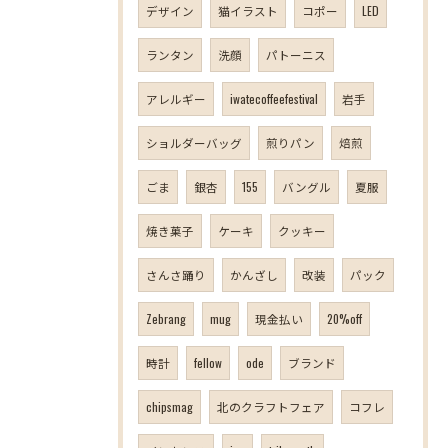
デザイン
猫イラスト
コポー
LED
ランタン
洗顔
パトーニス
アレルギー
iwatecoffeefestival
岩手
ショルダーバッグ
煎りパン
焙煎
ごま
銀杏
155
バングル
夏服
焼き菓子
ケーキ
クッキー
さんさ踊り
かんざし
改装
パック
Zebrang
mug
現金払い
20%off
時計
fellow
ode
ブランド
chipsmag
北のクラフトフェア
コフレ