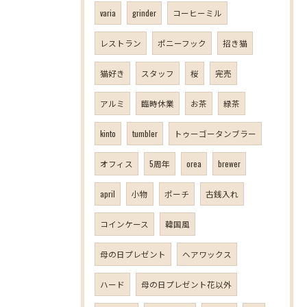
varia
grinder
コーヒーミル
レストラン
ポニーフック
招き猫
猫好き
スタッフ
桜
完売
アルミ
臨時休業
お茶
緑茶
kinto
tumbler
トゥーゴータンブラー
オフィス
5周年
orea
brewer
april
小物
ポーチ
古銭入れ
コインケース
韓国風
母の日プレゼント
ヘアワックス
ハード
母の日プレゼント花以外