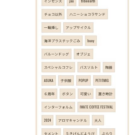
インセンス
jau
tribeearth
チョコ以外
ハニーショコラサンド
一輪挿し
アップサイクル
海洋プラスチックごみ
buoy
バルーンドッグ
オブジェ
スペシャルコフレ
バスソルト
陶器
ASUKA
子供服
POPUP
PETITMIG
６周年
ボタン
可愛い
置き時計
インターフォルム
IWATE COFFEE FESTIVAL
2024
アロマキャンドル
大人
セメント
５きげんどようび
ぶらり