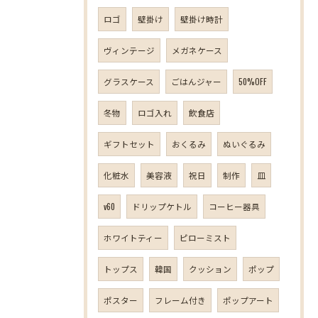
ロゴ
壁掛け
壁掛け時計
ヴィンテージ
メガネケース
グラスケース
ごはんジャー
50%OFF
冬物
ロゴ入れ
飲食店
ギフトセット
おくるみ
ぬいぐるみ
化粧水
美容液
祝日
制作
皿
v60
ドリップケトル
コーヒー器具
ホワイトティー
ピローミスト
トップス
韓国
クッション
ポップ
ポスター
フレーム付き
ポップアート