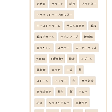
短時間
グリーン
成長
プランター
マグネットソープホルダー
モイストクリーム
サロン専売品
看板
看板デザイン
ボディソープ
敏感肌
書きやすい
スケボー
コーヒーグッズ
yummy
coffeeday
紫波
スプーン
離乳食
大きめ
二重
秋
ストール
マフラー
冬
寒さ対策
売り場変更
秋冬
TV
テレビ
紹介
５きげんテレビ
営業予定