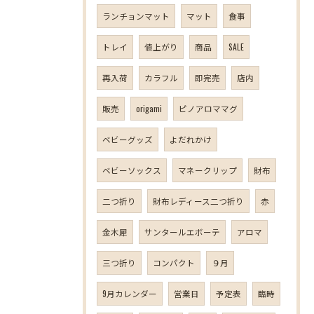
ランチョンマット
マット
食事
トレイ
値上がり
商品
SALE
再入荷
カラフル
即完売
店内
販売
origami
ピノアロママグ
ベビーグッズ
よだれかけ
ベビーソックス
マネークリップ
財布
二つ折り
財布レディース二つ折り
赤
金木犀
サンタールエボーテ
アロマ
三つ折り
コンパクト
９月
9月カレンダー
営業日
予定表
臨時