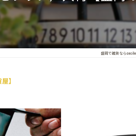
盛岡で雑貨ならcecile d
貨屋】