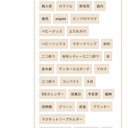
再入荷
カラフル
即完売
店内
販売
origami
ピノアロママグ
ベビーグッズ
よだれかけ
ベビーソックス
マネークリップ
財布
二つ折り
財布レディース二つ折り
赤
金木犀
サンタールエボーテ
アロマ
三つ折り
コンパクト
９月
9月カレンダー
営業日
予定表
臨時
短時間
グリーン
成長
プランター
マグネットソープホルダー