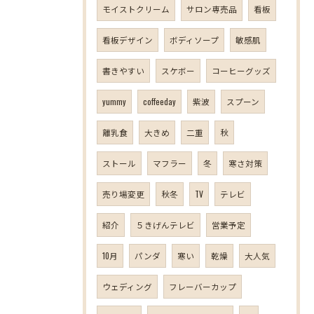
モイストクリーム
サロン専売品
看板
看板デザイン
ボディソープ
敏感肌
書きやすい
スケボー
コーヒーグッズ
yummy
coffeeday
紫波
スプーン
離乳食
大きめ
二重
秋
ストール
マフラー
冬
寒さ対策
売り場変更
秋冬
TV
テレビ
紹介
５きげんテレビ
営業予定
10月
パンダ
寒い
乾燥
大人気
ウェディング
フレーバーカップ