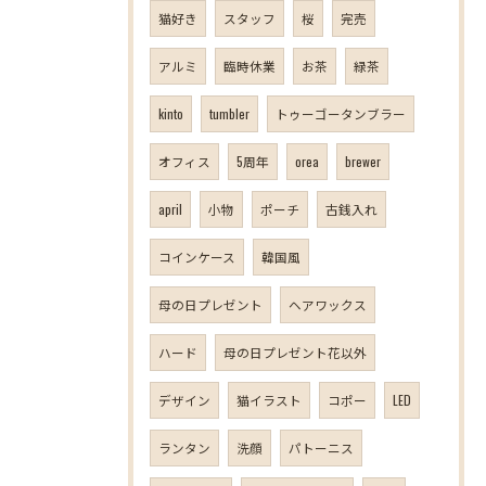
猫好き
スタッフ
桜
完売
アルミ
臨時休業
お茶
緑茶
kinto
tumbler
トゥーゴータンブラー
オフィス
5周年
orea
brewer
april
小物
ポーチ
古銭入れ
コインケース
韓国風
母の日プレゼント
ヘアワックス
ハード
母の日プレゼント花以外
デザイン
猫イラスト
コポー
LED
ランタン
洗顔
パトーニス