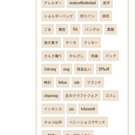
アレルギー
iwatecoffeefestival
岩手
ショルダーバッグ
煎りパン
焙煎
ごま
銀杏
155
バングル
夏服
焼き菓子
ケーキ
クッキー
さんさ踊り
かんざし
改装
パック
Zebrang
mug
現金払い
20%off
時計
fellow
ode
ブランド
chipsmag
北のクラフトフェア
コフレ
インセンス
jau
tribeearth
チョコ以外
ハニーショコラサンド