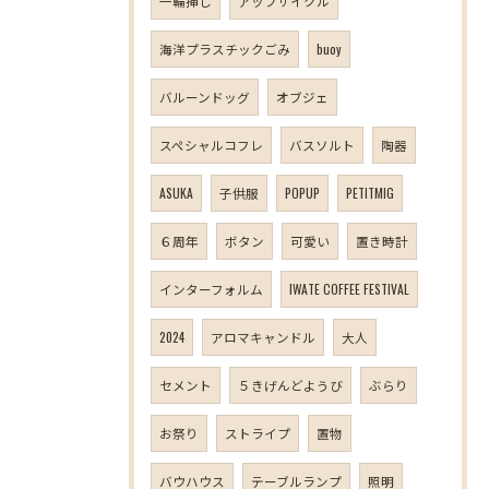
一輪挿し
アップサイクル
海洋プラスチックごみ
buoy
バルーンドッグ
オブジェ
スペシャルコフレ
バスソルト
陶器
ASUKA
子供服
POPUP
PETITMIG
６周年
ボタン
可愛い
置き時計
インターフォルム
IWATE COFFEE FESTIVAL
2024
アロマキャンドル
大人
セメント
５きげんどようび
ぶらり
お祭り
ストライプ
置物
バウハウス
テーブルランプ
照明