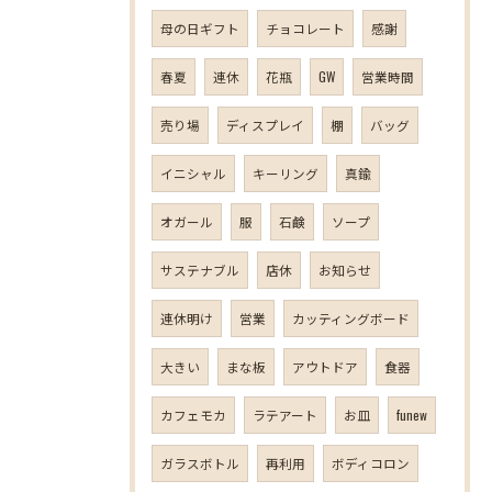
母の日ギフト
チョコレート
感謝
春夏
連休
花瓶
GW
営業時間
売り場
ディスプレイ
棚
バッグ
イニシャル
キーリング
真鍮
オガール
服
石鹸
ソープ
サステナブル
店休
お知らせ
連休明け
営業
カッティングボード
大きい
まな板
アウトドア
食器
カフェモカ
ラテアート
お皿
funew
ガラスボトル
再利用
ボディコロン