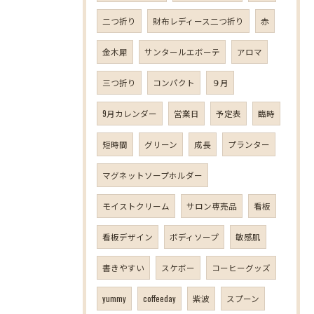
二つ折り
財布レディース二つ折り
赤
金木犀
サンタールエボーテ
アロマ
三つ折り
コンパクト
９月
9月カレンダー
営業日
予定表
臨時
短時間
グリーン
成長
プランター
マグネットソープホルダー
モイストクリーム
サロン専売品
看板
看板デザイン
ボディソープ
敏感肌
書きやすい
スケボー
コーヒーグッズ
yummy
coffeeday
紫波
スプーン