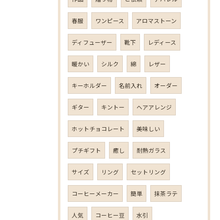
春服
ワンピース
アロマストーン
ディフューザー
靴下
レディース
暖かい
シルク
綿
レザー
キーホルダー
名前入れ
オーダー
ギター
キントー
ヘアアレンジ
ホットチョコレート
美味しい
プチギフト
癒し
耐熱ガラス
サイズ
リング
セットリング
コーヒーメーカー
簡単
抹茶ラテ
人気
コーヒー豆
水引