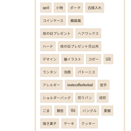
april
小物
ポーチ
古銭入れ
コインケース
韓国風
母の日プレゼント
ヘアワックス
ハード
母の日プレゼント花以外
デザイン
猫イラスト
コポー
LED
ランタン
洗顔
パトーニス
アレルギー
iwatecoffeefestival
岩手
ショルダーバッグ
煎りパン
焙煎
ごま
銀杏
155
バングル
夏服
焼き菓子
ケーキ
クッキー