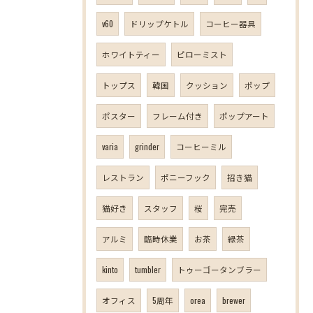
v60
ドリップケトル
コーヒー器具
ホワイトティー
ピローミスト
トップス
韓国
クッション
ポップ
ポスター
フレーム付き
ポップアート
varia
grinder
コーヒーミル
レストラン
ポニーフック
招き猫
猫好き
スタッフ
桜
完売
アルミ
臨時休業
お茶
緑茶
kinto
tumbler
トゥーゴータンブラー
オフィス
5周年
orea
brewer