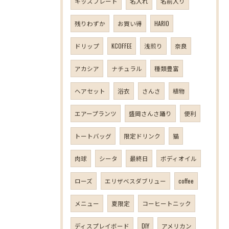
キッズプレート
名入れ
名前入り
残りわずか
お買い得
HARIO
ドリップ
KCOFFEE
浅煎り
奈良
アカシア
ナチュラル
種類豊富
ヘアセット
浴衣
さんさ
植物
エアープランツ
盛岡さんさ踊り
便利
トートバッグ
限定ドリンク
猫
肉球
シータ
最終日
ボディオイル
ローズ
エリザベスダブリュー
coffee
メニュー
夏限定
コーヒートニック
ディスプレイボード
DIY
アメリカン