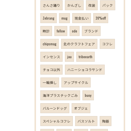
さんさ踊り
かんざし
改装
パック
Zebrang
mug
現金払い
20%off
時計
fellow
ode
ブランド
chipsmag
北のクラフトフェア
コフレ
インセンス
jau
tribeearth
チョコ以外
ハニーショコラサンド
一輪挿し
アップサイクル
海洋プラスチックごみ
buoy
バルーンドッグ
オブジェ
スペシャルコフレ
バスソルト
陶器