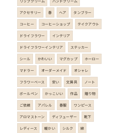
リップクリーム
ハンドクリーム
アクセサリー
春
ヘア
タンブラー
コーヒー
コーヒーショップ
テイクアウト
ドライフラワー
インテリア
ドライフラワーインテリア
ステッカー
シール
かわいい
マグカップ
ホーロー
マドラー
オーダーメイド
オシャレ
フラワーベース
安い
文房具
ノート
ボールペン
かっこいい
作品
贈り物
ご依頼
アパレル
春服
ワンピース
アロマストーン
ディフューザー
靴下
レディース
暖かい
シルク
綿