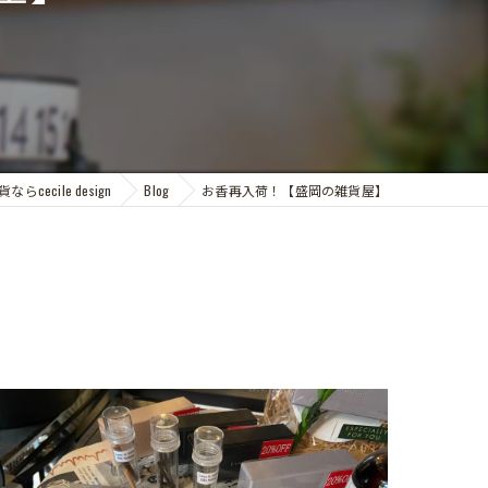
らcecile design
Blog
お香再入荷！【盛岡の雑貨屋】