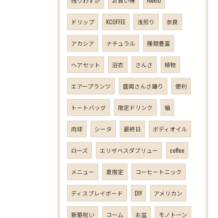
残りわずか
お買い得
HARIO
ドリップ
KCOFFEE
浅煎り
奈良
アカシア
ナチュラル
種類豊富
ヘアセット
浴衣
さんさ
植物
エアープランツ
盛岡さんさ踊り
便利
トートバッグ
限定ドリンク
猫
肉球
シータ
最終日
ボディオイル
ローズ
エリザベスダブリュー
coffee
メニュー
夏限定
コーヒートニック
ディスプレイボード
DIY
アメリカン
新築祝い
コーム
お盆
モノトーン