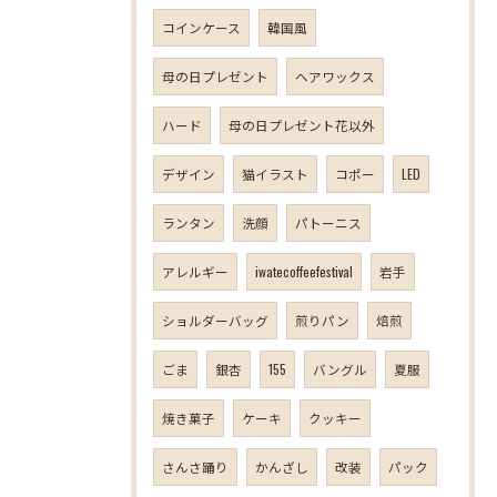
コインケース
韓国風
母の日プレゼント
ヘアワックス
ハード
母の日プレゼント花以外
デザイン
猫イラスト
コポー
LED
ランタン
洗顔
パトーニス
アレルギー
iwatecoffeefestival
岩手
ショルダーバッグ
煎りパン
焙煎
ごま
銀杏
155
バングル
夏服
焼き菓子
ケーキ
クッキー
さんさ踊り
かんざし
改装
パック