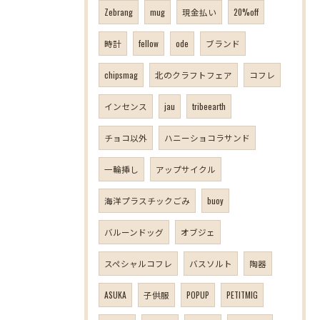
Zebrang
mug
現金払い
20%off
時計
fellow
ode
ブランド
chipsmag
北のクラフトフェア
コフレ
インセンス
jau
tribeearth
チョコ以外
ハニーショコラサンド
一輪挿し
アップサイクル
海洋プラスチックごみ
buoy
バルーンドッグ
オブジェ
スペシャルコフレ
バスソルト
陶器
ASUKA
子供服
POPUP
PETITMIG