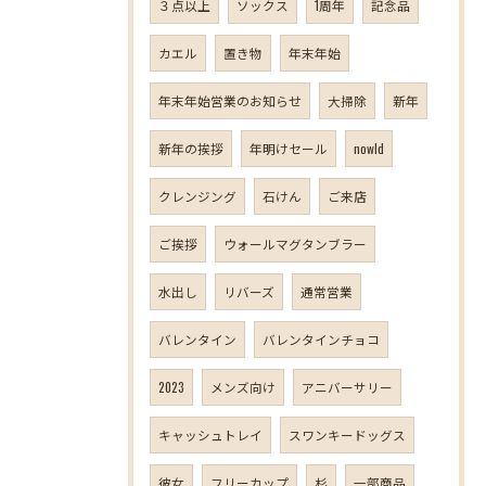
３点以上
ソックス
1周年
記念品
カエル
置き物
年末年始
年末年始営業のお知らせ
大掃除
新年
新年の挨拶
年明けセール
nowld
クレンジング
石けん
ご来店
ご挨拶
ウォールマグタンブラー
水出し
リバーズ
通常営業
バレンタイン
バレンタインチョコ
2023
メンズ向け
アニバーサリー
キャッシュトレイ
スワンキードッグス
彼女
フリーカップ
杉
一部商品