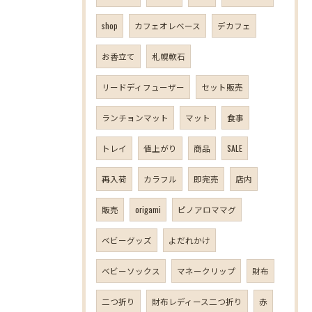
shop
カフェオレベース
デカフェ
お香立て
札幌軟石
リードディフューザー
セット販売
ランチョンマット
マット
食事
トレイ
値上がり
商品
SALE
再入荷
カラフル
即完売
店内
販売
origami
ピノアロママグ
ベビーグッズ
よだれかけ
ベビーソックス
マネークリップ
財布
二つ折り
財布レディース二つ折り
赤