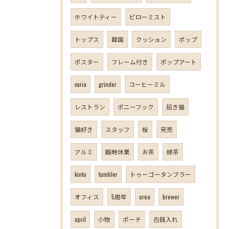
ホワイトティー
ピローミスト
トップス
韓国
クッション
ポップ
ポスター
フレーム付き
ポップアート
varia
grinder
コーヒーミル
レストラン
ポニーフック
招き猫
猫好き
スタッフ
桜
完売
アルミ
臨時休業
お茶
緑茶
kinto
tumbler
トゥーゴータンブラー
オフィス
5周年
orea
brewer
april
小物
ポーチ
古銭入れ