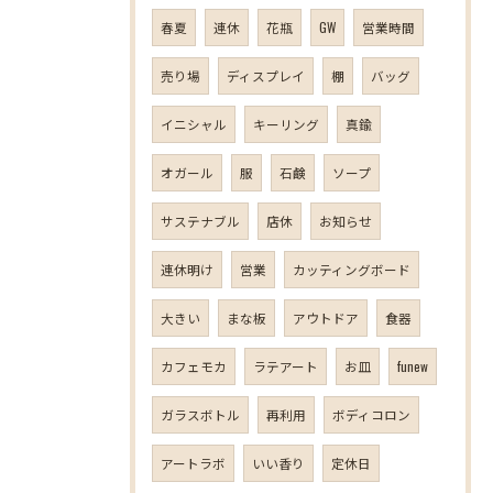
春夏
連休
花瓶
GW
営業時間
売り場
ディスプレイ
棚
バッグ
イニシャル
キーリング
真鍮
オガール
服
石鹸
ソープ
サステナブル
店休
お知らせ
連休明け
営業
カッティングボード
大きい
まな板
アウトドア
食器
カフェモカ
ラテアート
お皿
funew
ガラスボトル
再利用
ボディコロン
アートラボ
いい香り
定休日