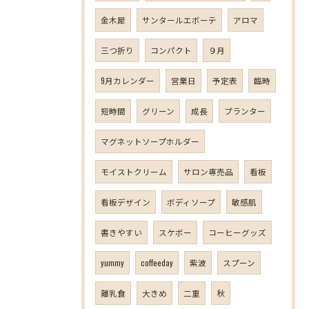
金木犀
サンタールエボーテ
アロマ
三つ折り
コンパクト
９月
9月カレンダー
営業日
予定表
臨時
短時間
グリーン
成長
プランター
マグネットソープホルダー
モイストクリーム
サロン専売品
看板
看板デザイン
ボディソープ
敏感肌
書きやすい
スケボー
コーヒーグッズ
yummy
coffeeday
紫波
スプーン
離乳食
大きめ
二重
秋