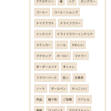
アクセサリー
春
ヘア
タンブラー
コーヒー
コーヒーショップ
テイクアウト
ドライフラワー
インテリア
ドライフラワーインテリア
ステッカー
シール
かわいい
マグカップ
ホーロー
マドラー
オーダーメイド
オシャレ
フラワーベース
安い
文房具
ノート
ボールペン
かっこいい
作品
贈り物
ご依頼
アパレル
春服
ワンピース
アロマストーン