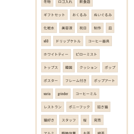
冬物
ロゴ入れ
飲食店
ギフトセット
おくるみ
ぬいぐるみ
化粧水
美容液
祝日
制作
皿
v60
ドリップケトル
コーヒー器具
ホワイトティー
ピローミスト
トップス
韓国
クッション
ポップ
ポスター
フレーム付き
ポップアート
varia
grinder
コーヒーミル
レストラン
ポニーフック
招き猫
猫好き
スタッフ
桜
完売
アルミ
臨時休業
お茶
緑茶