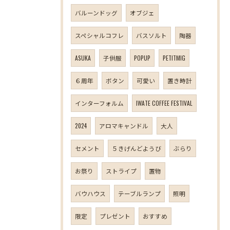
バルーンドッグ
オブジェ
スペシャルコフレ
バスソルト
陶器
ASUKA
子供服
POPUP
PETITMIG
６周年
ボタン
可愛い
置き時計
インターフォルム
IWATE COFFEE FESTIVAL
2024
アロマキャンドル
大人
セメント
５きげんどようび
ぶらり
お祭り
ストライプ
置物
バウハウス
テーブルランプ
照明
限定
プレゼント
おすすめ