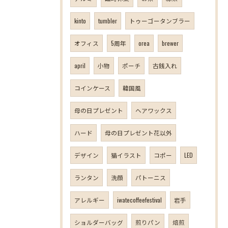
kinto
tumbler
トゥーゴータンブラー
オフィス
5周年
orea
brewer
april
小物
ポーチ
古銭入れ
コインケース
韓国風
母の日プレゼント
ヘアワックス
ハード
母の日プレゼント花以外
デザイン
猫イラスト
コポー
LED
ランタン
洗顔
パトーニス
アレルギー
iwatecoffeefestival
岩手
ショルダーバッグ
煎りパン
焙煎