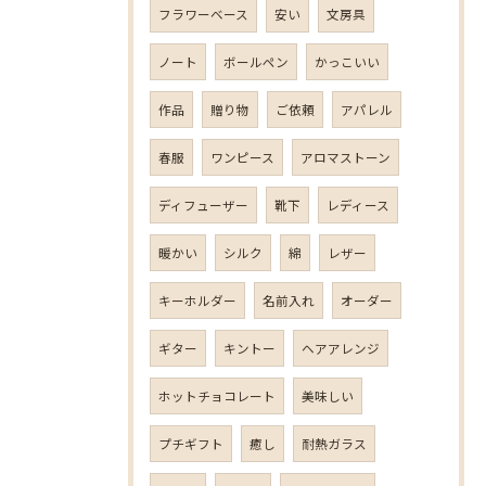
フラワーベース
安い
文房具
ノート
ボールペン
かっこいい
作品
贈り物
ご依頼
アパレル
春服
ワンピース
アロマストーン
ディフューザー
靴下
レディース
暖かい
シルク
綿
レザー
キーホルダー
名前入れ
オーダー
ギター
キントー
ヘアアレンジ
ホットチョコレート
美味しい
プチギフト
癒し
耐熱ガラス