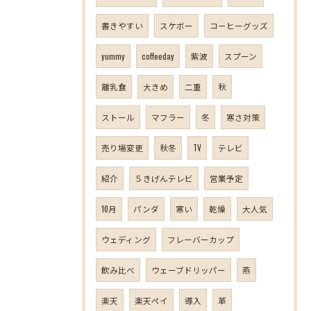
書きやすい
スケボー
コーヒーグッズ
yummy
coffeeday
紫波
スプーン
離乳食
大きめ
二重
秋
ストール
マフラー
冬
寒さ対策
売り場変更
秋冬
TV
テレビ
紹介
５きげんテレビ
営業予定
10月
パンダ
寒い
乾燥
大人気
ウェディング
フレーバーカップ
飲み比べ
ウェーブドリッパー
燕
楽天
楽天ペイ
導入
革