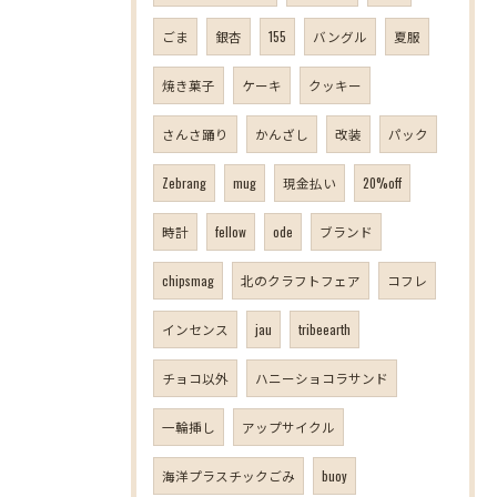
ごま
銀杏
155
バングル
夏服
焼き菓子
ケーキ
クッキー
さんさ踊り
かんざし
改装
パック
Zebrang
mug
現金払い
20%off
時計
fellow
ode
ブランド
chipsmag
北のクラフトフェア
コフレ
インセンス
jau
tribeearth
チョコ以外
ハニーショコラサンド
一輪挿し
アップサイクル
海洋プラスチックごみ
buoy