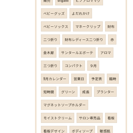
販売
origami
ピノアロママグ
ベビーグッズ
よだれかけ
ベビーソックス
マネークリップ
財布
二つ折り
財布レディース二つ折り
赤
金木犀
サンタールエボーテ
アロマ
三つ折り
コンパクト
９月
9月カレンダー
営業日
予定表
臨時
短時間
グリーン
成長
プランター
マグネットソープホルダー
モイストクリーム
サロン専売品
看板
看板デザイン
ボディソープ
敏感肌