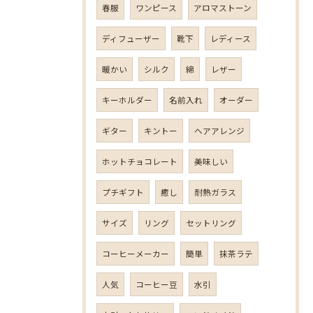
春服
ワンピース
アロマストーン
ディフューザー
靴下
レディース
暖かい
シルク
綿
レザー
キーホルダー
名前入れ
オーダー
ギター
キントー
ヘアアレンジ
ホットチョコレート
美味しい
プチギフト
癒し
耐熱ガラス
サイズ
リング
セットリング
コーヒーメーカー
簡単
抹茶ラテ
人気
コーヒー豆
水引