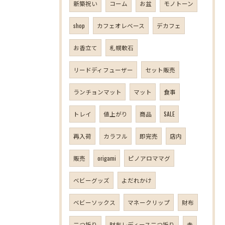
新築祝い
コーム
お盆
モノトーン
shop
カフェオレベース
デカフェ
お香立て
札幌軟石
リードディフューザー
セット販売
ランチョンマット
マット
食事
トレイ
値上がり
商品
SALE
再入荷
カラフル
即完売
店内
販売
origami
ピノアロママグ
ベビーグッズ
よだれかけ
ベビーソックス
マネークリップ
財布
二つ折り
財布レディース二つ折り
赤