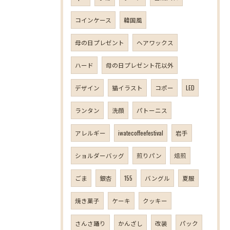
コインケース
韓国風
母の日プレゼント
ヘアワックス
ハード
母の日プレゼント花以外
デザイン
猫イラスト
コポー
LED
ランタン
洗顔
パトーニス
アレルギー
iwatecoffeefestival
岩手
ショルダーバッグ
煎りパン
焙煎
ごま
銀杏
155
バングル
夏服
焼き菓子
ケーキ
クッキー
さんさ踊り
かんざし
改装
パック