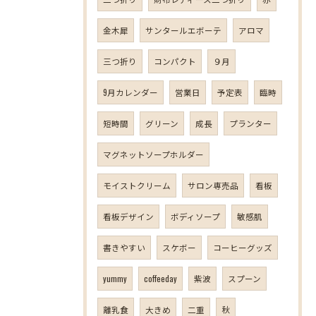
金木犀
サンタールエボーテ
アロマ
三つ折り
コンパクト
９月
9月カレンダー
営業日
予定表
臨時
短時間
グリーン
成長
プランター
マグネットソープホルダー
モイストクリーム
サロン専売品
看板
看板デザイン
ボディソープ
敏感肌
書きやすい
スケボー
コーヒーグッズ
yummy
coffeeday
紫波
スプーン
離乳食
大きめ
二重
秋