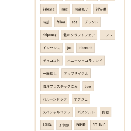
Zebrang
mug
現金払い
20%off
時計
fellow
ode
ブランド
chipsmag
北のクラフトフェア
コフレ
インセンス
jau
tribeearth
チョコ以外
ハニーショコラサンド
一輪挿し
アップサイクル
海洋プラスチックごみ
buoy
バルーンドッグ
オブジェ
スペシャルコフレ
バスソルト
陶器
ASUKA
子供服
POPUP
PETITMIG