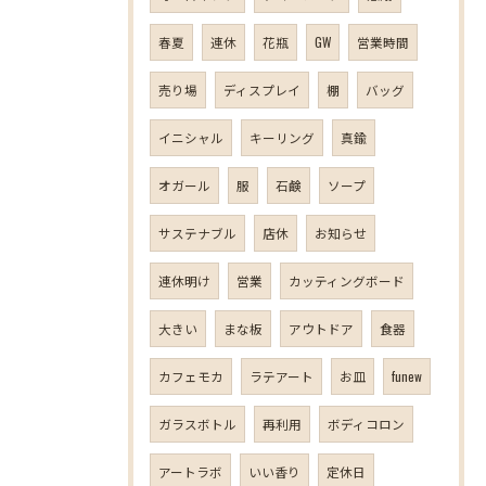
春夏
連休
花瓶
GW
営業時間
売り場
ディスプレイ
棚
バッグ
イニシャル
キーリング
真鍮
オガール
服
石鹸
ソープ
サステナブル
店休
お知らせ
連休明け
営業
カッティングボード
大きい
まな板
アウトドア
食器
カフェモカ
ラテアート
お皿
funew
ガラスボトル
再利用
ボディコロン
アートラボ
いい香り
定休日