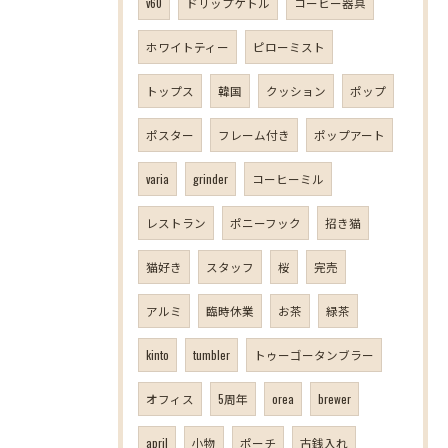
v60
ドリップケトル
コーヒー器具
ホワイトティー
ピローミスト
トップス
韓国
クッション
ポップ
ポスター
フレーム付き
ポップアート
varia
grinder
コーヒーミル
レストラン
ポニーフック
招き猫
猫好き
スタッフ
桜
完売
アルミ
臨時休業
お茶
緑茶
kinto
tumbler
トゥーゴータンブラー
オフィス
5周年
orea
brewer
april
小物
ポーチ
古銭入れ