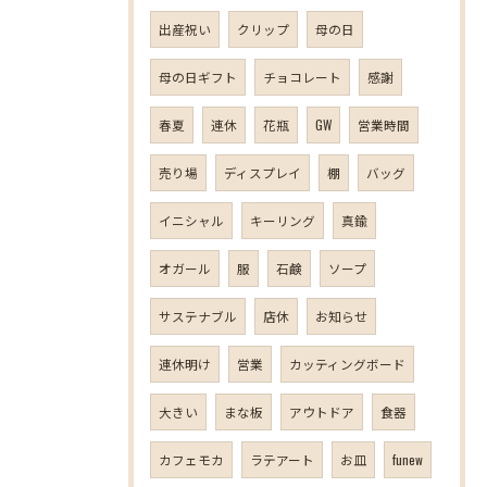
出産祝い
クリップ
母の日
母の日ギフト
チョコレート
感謝
春夏
連休
花瓶
GW
営業時間
売り場
ディスプレイ
棚
バッグ
イニシャル
キーリング
真鍮
オガール
服
石鹸
ソープ
サステナブル
店休
お知らせ
連休明け
営業
カッティングボード
大きい
まな板
アウトドア
食器
カフェモカ
ラテアート
お皿
funew