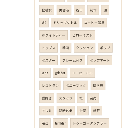
化粧水
美容液
祝日
制作
皿
v60
ドリップケトル
コーヒー器具
ホワイトティー
ピローミスト
トップス
韓国
クッション
ポップ
ポスター
フレーム付き
ポップアート
varia
grinder
コーヒーミル
レストラン
ポニーフック
招き猫
猫好き
スタッフ
桜
完売
アルミ
臨時休業
お茶
緑茶
kinto
tumbler
トゥーゴータンブラー