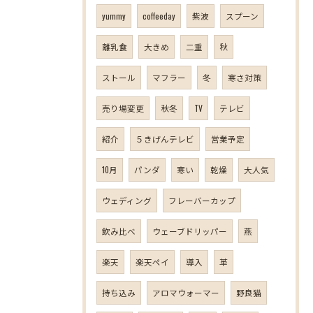
yummy
coffeeday
紫波
スプーン
離乳食
大きめ
二重
秋
ストール
マフラー
冬
寒さ対策
売り場変更
秋冬
TV
テレビ
紹介
５きげんテレビ
営業予定
10月
パンダ
寒い
乾燥
大人気
ウェディング
フレーバーカップ
飲み比べ
ウェーブドリッパー
燕
楽天
楽天ペイ
導入
革
持ち込み
アロマウォーマー
野良猫