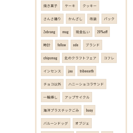
焼き菓子
ケーキ
クッキー
さんさ踊り
かんざし
改装
パック
Zebrang
mug
現金払い
20%off
時計
fellow
ode
ブランド
chipsmag
北のクラフトフェア
コフレ
インセンス
jau
tribeearth
チョコ以外
ハニーショコラサンド
一輪挿し
アップサイクル
海洋プラスチックごみ
buoy
バルーンドッグ
オブジェ