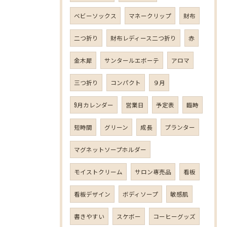
ベビーソックス
マネークリップ
財布
二つ折り
財布レディース二つ折り
赤
金木犀
サンタールエボーテ
アロマ
三つ折り
コンパクト
９月
9月カレンダー
営業日
予定表
臨時
短時間
グリーン
成長
プランター
マグネットソープホルダー
モイストクリーム
サロン専売品
看板
看板デザイン
ボディソープ
敏感肌
書きやすい
スケボー
コーヒーグッズ