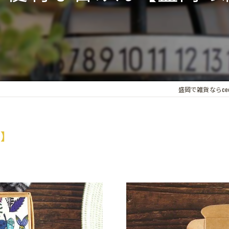
盛岡で雑貨ならcecil
屋】