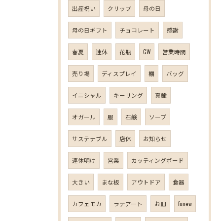
出産祝い
クリップ
母の日
母の日ギフト
チョコレート
感謝
春夏
連休
花瓶
GW
営業時間
売り場
ディスプレイ
棚
バッグ
イニシャル
キーリング
真鍮
オガール
服
石鹸
ソープ
サステナブル
店休
お知らせ
連休明け
営業
カッティングボード
大きい
まな板
アウトドア
食器
カフェモカ
ラテアート
お皿
funew