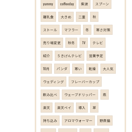
yummy
coffeeday
紫波
スプーン
離乳食
大きめ
二重
秋
ストール
マフラー
冬
寒さ対策
売り場変更
秋冬
TV
テレビ
紹介
５きげんテレビ
営業予定
10月
パンダ
寒い
乾燥
大人気
ウェディング
フレーバーカップ
飲み比べ
ウェーブドリッパー
燕
楽天
楽天ペイ
導入
革
持ち込み
アロマウォーマー
野良猫