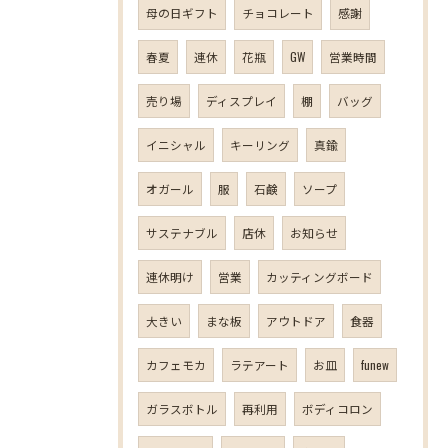
母の日ギフト
チョコレート
感謝
春夏
連休
花瓶
GW
営業時間
売り場
ディスプレイ
棚
バッグ
イニシャル
キーリング
真鍮
オガール
服
石鹸
ソープ
サステナブル
店休
お知らせ
連休明け
営業
カッティングボード
大きい
まな板
アウトドア
食器
カフェモカ
ラテアート
お皿
funew
ガラスボトル
再利用
ボディコロン