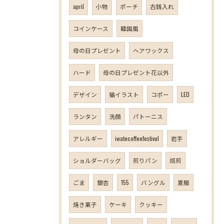
april
小物
ポーチ
古銭入れ
コインケース
韓国風
母の日プレゼント
ヘアワックス
ハード
母の日プレゼント花以外
デザイン
猫イラスト
コポー
LED
ランタン
洗顔
パトーニス
アレルギー
iwatecoffeefestival
岩手
ショルダーバッグ
煎りパン
焙煎
ごま
銀杏
155
バングル
夏服
焼き菓子
ケーキ
クッキー