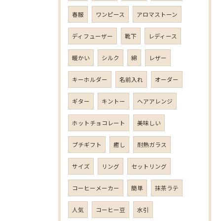
春服
ワンピース
アロマストーン
ディフューザー
靴下
レディース
暖かい
シルク
綿
レザー
キーホルダー
名前入れ
オーダー
ギター
キントー
ヘアアレンジ
ホットチョコレート
美味しい
プチギフト
癒し
耐熱ガラス
サイズ
リング
セットリング
コーヒーメーカー
簡単
抹茶ラテ
人気
コーヒー豆
水引