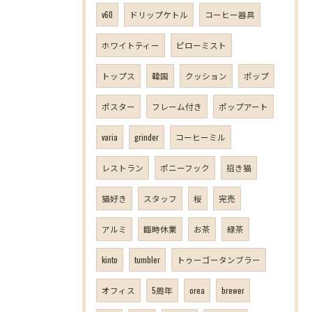
v60
ドリップケトル
コーヒー器具
ホワイトティー
ピローミスト
トップス
韓国
クッション
ポップ
ポスター
フレーム付き
ポップアート
varia
grinder
コーヒーミル
レストラン
ポニーフック
招き猫
猫好き
スタッフ
桜
完売
アルミ
臨時休業
お茶
緑茶
kinto
tumbler
トゥーゴータンブラー
オフィス
5周年
orea
brewer