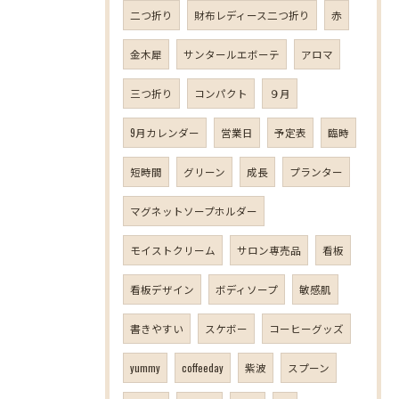
二つ折り
財布レディース二つ折り
赤
金木犀
サンタールエボーテ
アロマ
三つ折り
コンパクト
９月
9月カレンダー
営業日
予定表
臨時
短時間
グリーン
成長
プランター
マグネットソープホルダー
モイストクリーム
サロン専売品
看板
看板デザイン
ボディソープ
敏感肌
書きやすい
スケボー
コーヒーグッズ
yummy
coffeeday
紫波
スプーン