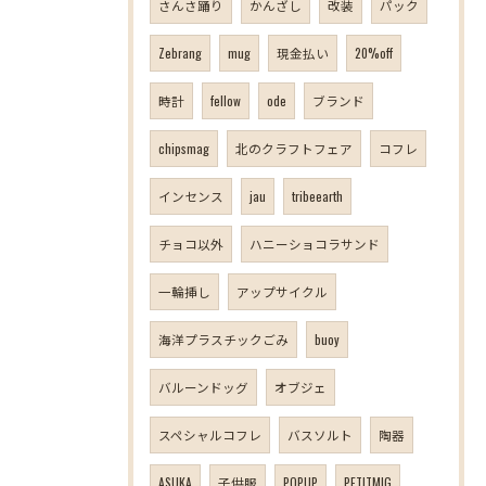
さんさ踊り
かんざし
改装
パック
Zebrang
mug
現金払い
20%off
時計
fellow
ode
ブランド
chipsmag
北のクラフトフェア
コフレ
インセンス
jau
tribeearth
チョコ以外
ハニーショコラサンド
一輪挿し
アップサイクル
海洋プラスチックごみ
buoy
バルーンドッグ
オブジェ
スペシャルコフレ
バスソルト
陶器
ASUKA
子供服
POPUP
PETITMIG