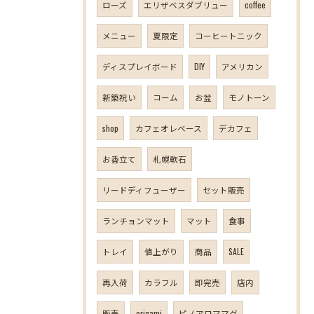
ローズ
エリザベスダブリュー
coffee
メニュー
夏限定
コーヒートニック
ディスプレイボード
DIY
アメリカン
新築祝い
コーム
お盆
モノトーン
shop
カフェオレベース
デカフェ
お香立て
札幌軟石
リードディフューザー
セット販売
ランチョンマット
マット
食事
トレイ
値上がり
商品
SALE
再入荷
カラフル
即完売
店内
販売
origami
ピノアロママグ