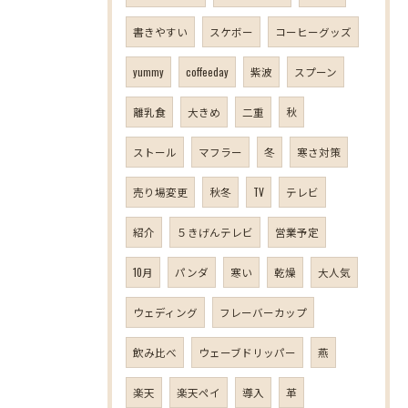
書きやすい
スケボー
コーヒーグッズ
yummy
coffeeday
紫波
スプーン
離乳食
大きめ
二重
秋
ストール
マフラー
冬
寒さ対策
売り場変更
秋冬
TV
テレビ
紹介
５きげんテレビ
営業予定
10月
パンダ
寒い
乾燥
大人気
ウェディング
フレーバーカップ
飲み比べ
ウェーブドリッパー
燕
楽天
楽天ペイ
導入
革