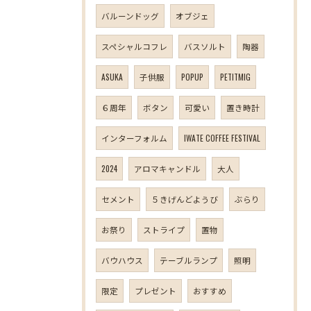
バルーンドッグ
オブジェ
スペシャルコフレ
バスソルト
陶器
ASUKA
子供服
POPUP
PETITMIG
６周年
ボタン
可愛い
置き時計
インターフォルム
IWATE COFFEE FESTIVAL
2024
アロマキャンドル
大人
セメント
５きげんどようび
ぶらり
お祭り
ストライプ
置物
バウハウス
テーブルランプ
照明
限定
プレゼント
おすすめ