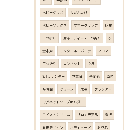
ベビーグッズ
よだれかけ
ベビーソックス
マネークリップ
財布
二つ折り
財布レディース二つ折り
赤
金木犀
サンタールエボーテ
アロマ
三つ折り
コンパクト
９月
9月カレンダー
営業日
予定表
臨時
短時間
グリーン
成長
プランター
マグネットソープホルダー
モイストクリーム
サロン専売品
看板
看板デザイン
ボディソープ
敏感肌