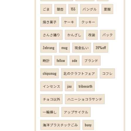
ごま
銀杏
155
バングル
夏服
焼き菓子
ケーキ
クッキー
さんさ踊り
かんざし
改装
パック
Zebrang
mug
現金払い
20%off
時計
fellow
ode
ブランド
chipsmag
北のクラフトフェア
コフレ
インセンス
jau
tribeearth
チョコ以外
ハニーショコラサンド
一輪挿し
アップサイクル
海洋プラスチックごみ
buoy