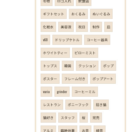
冬物
ロゴ入れ
飲食店
ギフトセット
おくるみ
ぬいぐるみ
化粧水
美容液
祝日
制作
皿
v60
ドリップケトル
コーヒー器具
ホワイトティー
ピローミスト
トップス
韓国
クッション
ポップ
ポスター
フレーム付き
ポップアート
varia
grinder
コーヒーミル
レストラン
ポニーフック
招き猫
猫好き
スタッフ
桜
完売
アルミ
臨時休業
お茶
緑茶