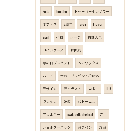
kinto
tumbler
トゥーゴータンブラー
オフィス
5周年
orea
brewer
april
小物
ポーチ
古銭入れ
コインケース
韓国風
母の日プレゼント
ヘアワックス
ハード
母の日プレゼント花以外
デザイン
猫イラスト
コポー
LED
ランタン
洗顔
パトーニス
アレルギー
iwatecoffeefestival
岩手
ショルダーバッグ
煎りパン
焙煎