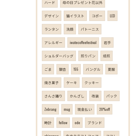
ハード
母の日プレゼント花以外
デザイン
猫イラスト
コポー
LED
ランタン
洗顔
パトーニス
アレルギー
iwatecoffeefestival
岩手
ショルダーバッグ
煎りパン
焙煎
ごま
銀杏
155
バングル
夏服
焼き菓子
ケーキ
クッキー
さんさ踊り
かんざし
改装
パック
Zebrang
mug
現金払い
20%off
時計
fellow
ode
ブランド
chipsmag
北のクラフトフェア
コフレ