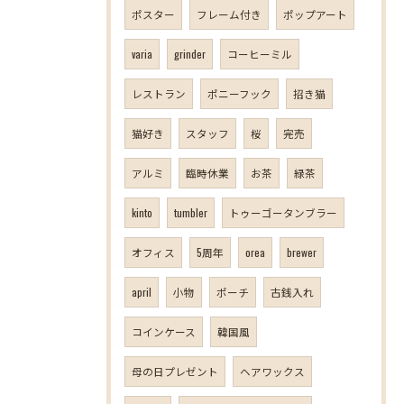
ポスター
フレーム付き
ポップアート
varia
grinder
コーヒーミル
レストラン
ポニーフック
招き猫
猫好き
スタッフ
桜
完売
アルミ
臨時休業
お茶
緑茶
kinto
tumbler
トゥーゴータンブラー
オフィス
5周年
orea
brewer
april
小物
ポーチ
古銭入れ
コインケース
韓国風
母の日プレゼント
ヘアワックス