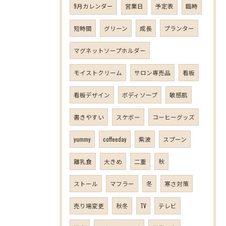
9月カレンダー
営業日
予定表
臨時
短時間
グリーン
成長
プランター
マグネットソープホルダー
モイストクリーム
サロン専売品
看板
看板デザイン
ボディソープ
敏感肌
書きやすい
スケボー
コーヒーグッズ
yummy
coffeeday
紫波
スプーン
離乳食
大きめ
二重
秋
ストール
マフラー
冬
寒さ対策
売り場変更
秋冬
TV
テレビ