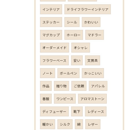
インテリア
ドライフラワーインテリア
ステッカー
シール
かわいい
マグカップ
ホーロー
マドラー
オーダーメイド
オシャレ
フラワーベース
安い
文房具
ノート
ボールペン
かっこいい
作品
贈り物
ご依頼
アパレル
春服
ワンピース
アロマストーン
ディフューザー
靴下
レディース
暖かい
シルク
綿
レザー