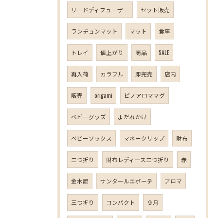
リードディフューザー
セット販売
ランチョンマット
マット
食事
トレイ
値上がり
商品
SALE
再入荷
カラフル
即完売
店内
販売
origami
ピノアロママグ
ベビーグッズ
よだれかけ
ベビーソックス
マネークリップ
財布
二つ折り
財布レディース二つ折り
赤
金木犀
サンタールエボーテ
アロマ
三つ折り
コンパクト
９月