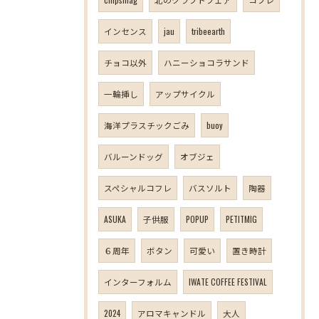
インセンス
jau
tribeearth
チョコ以外
ハニーショコラサンド
一輪挿し
アップサイクル
海洋プラスチックごみ
buoy
バルーンドッグ
オブジェ
スペシャルコフレ
バスソルト
陶器
ASUKA
子供服
POPUP
PETITMIG
６周年
ボタン
可愛い
置き時計
インターフォルム
IWATE COFFEE FESTIVAL
2024
アロマキャンドル
大人