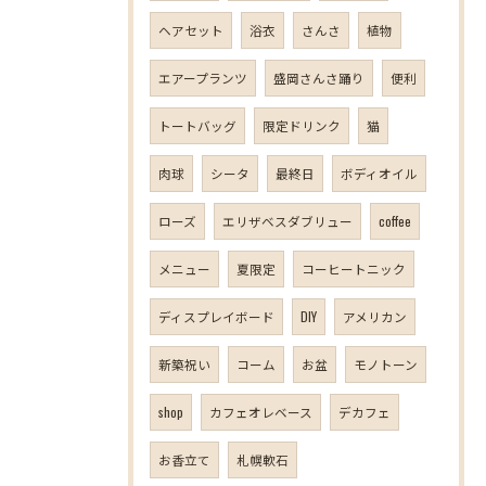
ヘアセット
浴衣
さんさ
植物
エアープランツ
盛岡さんさ踊り
便利
トートバッグ
限定ドリンク
猫
肉球
シータ
最終日
ボディオイル
ローズ
エリザベスダブリュー
coffee
メニュー
夏限定
コーヒートニック
ディスプレイボード
DIY
アメリカン
新築祝い
コーム
お盆
モノトーン
shop
カフェオレベース
デカフェ
お香立て
札幌軟石