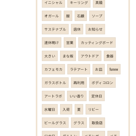
イニシャル
キーリング
真鍮
オガール
服
石鹸
ソープ
サステナブル
店休
お知らせ
連休明け
営業
カッティングボード
大きい
まな板
アウトドア
食器
カフェモカ
ラテアート
お皿
funew
ガラスボトル
再利用
ボディコロン
アートラボ
いい香り
定休日
水曜日
入荷
夏
リビー
ビールグラス
グラス
取扱店
父の日
ダルトン
メモンガー
メモ