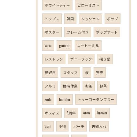
ホワイトティー
ピローミスト
トップス
韓国
クッション
ポップ
ポスター
フレーム付き
ポップアート
varia
grinder
コーヒーミル
レストラン
ポニーフック
招き猫
猫好き
スタッフ
桜
完売
アルミ
臨時休業
お茶
緑茶
kinto
tumbler
トゥーゴータンブラー
オフィス
5周年
orea
brewer
april
小物
ポーチ
古銭入れ