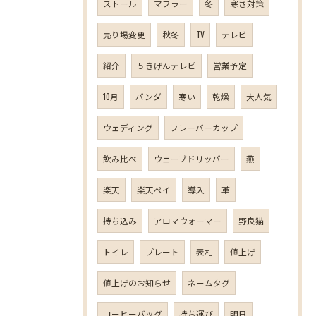
ストール
マフラー
冬
寒さ対策
売り場変更
秋冬
TV
テレビ
紹介
５きげんテレビ
営業予定
10月
パンダ
寒い
乾燥
大人気
ウェディング
フレーバーカップ
飲み比べ
ウェーブドリッパー
燕
楽天
楽天ペイ
導入
革
持ち込み
アロマウォーマー
野良猫
トイレ
プレート
表札
値上げ
値上げのお知らせ
ネームタグ
コーヒーバッグ
持ち運び
明日