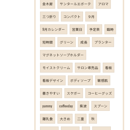
金木犀
サンタールエボーテ
アロマ
三つ折り
コンパクト
９月
9月カレンダー
営業日
予定表
臨時
短時間
グリーン
成長
プランター
マグネットソープホルダー
モイストクリーム
サロン専売品
看板
看板デザイン
ボディソープ
敏感肌
書きやすい
スケボー
コーヒーグッズ
yummy
coffeeday
紫波
スプーン
離乳食
大きめ
二重
秋