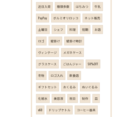
近日入荷
種類多数
はちみつ
牛乳
PayPay
ボルミオリロッコ
ネット販売
土曜日
シェフ
料理
短期
お店
ロゴ
壁掛け
壁掛け時計
ヴィンテージ
メガネケース
グラスケース
ごはんジャー
50%OFF
冬物
ロゴ入れ
飲食店
ギフトセット
おくるみ
ぬいぐるみ
化粧水
美容液
祝日
制作
皿
v60
ドリップケトル
コーヒー器具