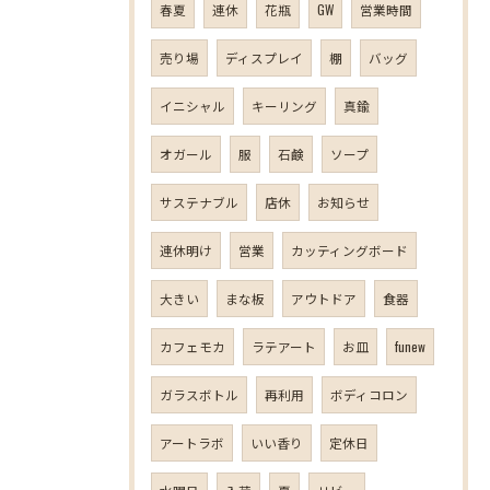
春夏
連休
花瓶
GW
営業時間
売り場
ディスプレイ
棚
バッグ
イニシャル
キーリング
真鍮
オガール
服
石鹸
ソープ
サステナブル
店休
お知らせ
連休明け
営業
カッティングボード
大きい
まな板
アウトドア
食器
カフェモカ
ラテアート
お皿
funew
ガラスボトル
再利用
ボディコロン
アートラボ
いい香り
定休日