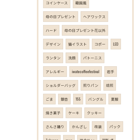
コインケース
韓国風
母の日プレゼント
ヘアワックス
ハード
母の日プレゼント花以外
デザイン
猫イラスト
コポー
LED
ランタン
洗顔
パトーニス
アレルギー
iwatecoffeefestival
岩手
ショルダーバッグ
煎りパン
焙煎
ごま
銀杏
155
バングル
夏服
焼き菓子
ケーキ
クッキー
さんさ踊り
かんざし
改装
パック