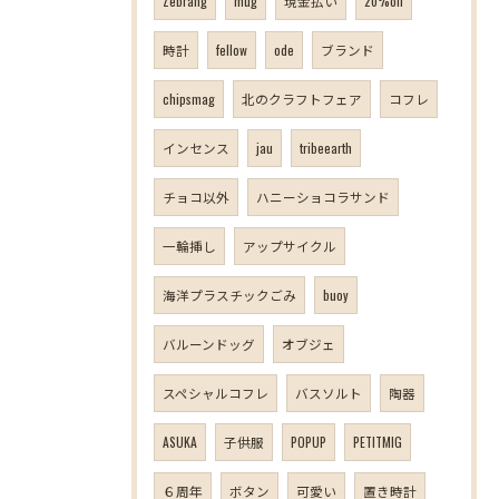
Zebrang
mug
現金払い
20%off
時計
fellow
ode
ブランド
chipsmag
北のクラフトフェア
コフレ
インセンス
jau
tribeearth
チョコ以外
ハニーショコラサンド
一輪挿し
アップサイクル
海洋プラスチックごみ
buoy
バルーンドッグ
オブジェ
スペシャルコフレ
バスソルト
陶器
ASUKA
子供服
POPUP
PETITMIG
６周年
ボタン
可愛い
置き時計