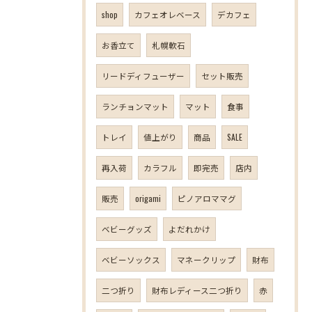
shop
カフェオレベース
デカフェ
お香立て
札幌軟石
リードディフューザー
セット販売
ランチョンマット
マット
食事
トレイ
値上がり
商品
SALE
再入荷
カラフル
即完売
店内
販売
origami
ピノアロママグ
ベビーグッズ
よだれかけ
ベビーソックス
マネークリップ
財布
二つ折り
財布レディース二つ折り
赤