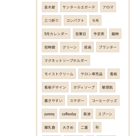
金木犀
サンタールエボーテ
アロマ
三つ折り
コンパクト
９月
9月カレンダー
営業日
予定表
臨時
短時間
グリーン
成長
プランター
マグネットソープホルダー
モイストクリーム
サロン専売品
看板
看板デザイン
ボディソープ
敏感肌
書きやすい
スケボー
コーヒーグッズ
yummy
coffeeday
紫波
スプーン
離乳食
大きめ
二重
秋