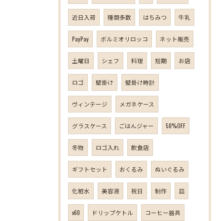
近日入荷
種類多数
はちみつ
牛乳
PayPay
ボルミオリロッコ
ネット販売
土曜日
シェフ
料理
短期
お店
ロゴ
壁掛け
壁掛け時計
ヴィンテージ
メガネケース
グラスケース
ごはんジャー
50%OFF
冬物
ロゴ入れ
飲食店
ギフトセット
おくるみ
ぬいぐるみ
化粧水
美容液
祝日
制作
皿
v60
ドリップケトル
コーヒー器具