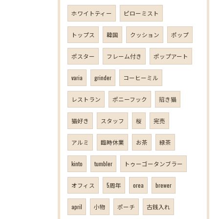
ホワイトティー
ピローミスト
トップス
韓国
クッション
ポップ
ポスター
フレーム付き
ポップアート
varia
grinder
コーヒーミル
レストラン
ポニーフック
招き猫
猫好き
スタッフ
桜
完売
アルミ
臨時休業
お茶
緑茶
kinto
tumbler
トゥーゴータンブラー
オフィス
5周年
orea
brewer
april
小物
ポーチ
古銭入れ