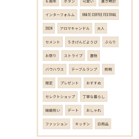
６周年
ボタン
可愛い
置き時計
インターフォルム
IWATE COFFEE FESTIVAL
2024
アロマキャンドル
大人
セメント
５きげんどようび
ぶらり
お祭り
ストライプ
置物
バウハウス
テーブルランプ
照明
限定
プレゼント
おすすめ
セレクトショップ
丁寧な暮らし
結婚祝い
デート
おしゃれ
ファッション
キッチン
日用品