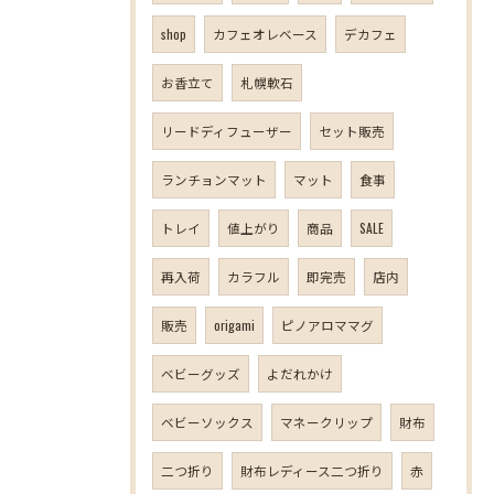
shop
カフェオレベース
デカフェ
お香立て
札幌軟石
リードディフューザー
セット販売
ランチョンマット
マット
食事
トレイ
値上がり
商品
SALE
再入荷
カラフル
即完売
店内
販売
origami
ピノアロママグ
ベビーグッズ
よだれかけ
ベビーソックス
マネークリップ
財布
二つ折り
財布レディース二つ折り
赤