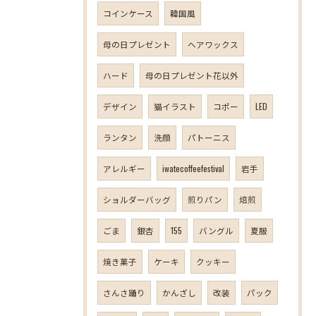
コインケース
韓国風
母の日プレゼント
ヘアワックス
ハード
母の日プレゼント花以外
デザイン
猫イラスト
コポー
LED
ランタン
洗顔
パトーニス
アレルギー
iwatecoffeefestival
岩手
ショルダーバッグ
煎りパン
焙煎
ごま
銀杏
155
バングル
夏服
焼き菓子
ケーキ
クッキー
さんさ踊り
かんざし
改装
パック