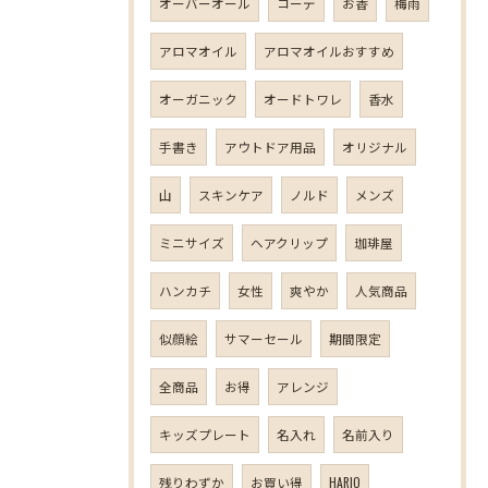
オーバーオール
コーデ
お香
梅雨
アロマオイル
アロマオイルおすすめ
オーガニック
オードトワレ
香水
手書き
アウトドア用品
オリジナル
山
スキンケア
ノルド
メンズ
ミニサイズ
ヘアクリップ
珈琲屋
ハンカチ
女性
爽やか
人気商品
似顔絵
サマーセール
期間限定
全商品
お得
アレンジ
キッズプレート
名入れ
名前入り
残りわずか
お買い得
HARIO