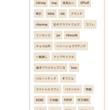
Zebrang
mug
現金払い
20%off
時計
fellow
ode
ブランド
chipsmag
北のクラフトフェア
コフレ
インセンス
jau
tribeearth
チョコ以外
ハニーショコラサンド
一輪挿し
アップサイクル
海洋プラスチックごみ
buoy
バルーンドッグ
オブジェ
スペシャルコフレ
バスソルト
陶器
ASUKA
子供服
POPUP
PETITMIG