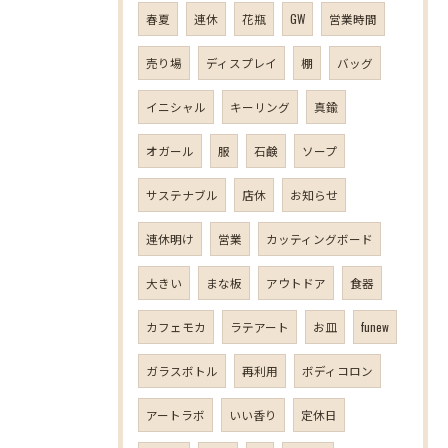
春夏
連休
花瓶
GW
営業時間
売り場
ディスプレイ
棚
バッグ
イニシャル
キーリング
真鍮
オガール
服
石鹸
ソープ
サステナブル
店休
お知らせ
連休明け
営業
カッティングボード
大きい
まな板
アウトドア
食器
カフェモカ
ラテアート
お皿
funew
ガラスボトル
再利用
ボディコロン
アートラボ
いい香り
定休日