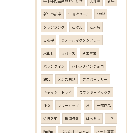
年末年始営業のお知らせ
大掃除
新年
新年の挨拶
年明けセール
nowld
クレンジング
石けん
ご来店
ご挨拶
ウォールマグタンブラー
水出し
リバーズ
通常営業
バレンタイン
バレンタインチョコ
2023
メンズ向け
アニバーサリー
キャッシュトレイ
スワンキードッグス
彼女
フリーカップ
杉
一部商品
近日入荷
種類多数
はちみつ
牛乳
PayPay
ボルミオリロッコ
ネット販売