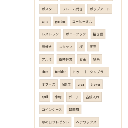
ポスター
フレーム付き
ポップアート
varia
grinder
コーヒーミル
レストラン
ポニーフック
招き猫
猫好き
スタッフ
桜
完売
アルミ
臨時休業
お茶
緑茶
kinto
tumbler
トゥーゴータンブラー
オフィス
5周年
orea
brewer
april
小物
ポーチ
古銭入れ
コインケース
韓国風
母の日プレゼント
ヘアワックス