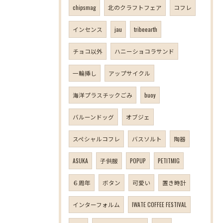
chipsmag
北のクラフトフェア
コフレ
インセンス
jau
tribeearth
チョコ以外
ハニーショコラサンド
一輪挿し
アップサイクル
海洋プラスチックごみ
buoy
バルーンドッグ
オブジェ
スペシャルコフレ
バスソルト
陶器
ASUKA
子供服
POPUP
PETITMIG
６周年
ボタン
可愛い
置き時計
インターフォルム
IWATE COFFEE FESTIVAL