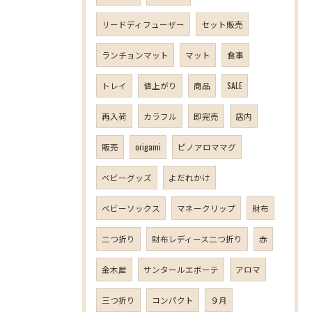
リードディフューザー
セット販売
ランチョンマット
マット
食事
トレイ
値上がり
商品
SALE
再入荷
カラフル
即完売
店内
販売
origami
ピノアロママグ
ベビーグッズ
よだれかけ
ベビーソックス
マネークリップ
財布
二つ折り
財布レディース二つ折り
赤
金木犀
サンタールエボーテ
アロマ
三つ折り
コンパクト
９月