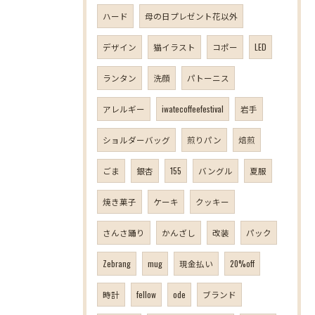
ハード
母の日プレゼント花以外
デザイン
猫イラスト
コポー
LED
ランタン
洗顔
パトーニス
アレルギー
iwatecoffeefestival
岩手
ショルダーバッグ
煎りパン
焙煎
ごま
銀杏
155
バングル
夏服
焼き菓子
ケーキ
クッキー
さんさ踊り
かんざし
改装
パック
Zebrang
mug
現金払い
20%off
時計
fellow
ode
ブランド