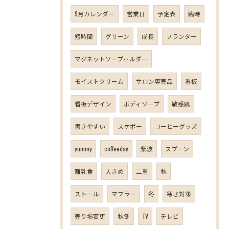
9月カレンダー
営業日
予定表
臨時
短時間
グリーン
成長
プランター
マグネットソープホルダー
モイストクリーム
サロン専売品
看板
看板デザイン
ボディソープ
敏感肌
書きやすい
スケボー
コーヒーグッズ
yummy
coffeeday
紫波
スプーン
離乳食
大きめ
二重
秋
ストール
マフラー
冬
寒さ対策
売り場変更
秋冬
TV
テレビ