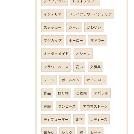
テイクアウト
ドライフラワー
インテリア
ドライフラワーインテリア
ステッカー
シール
かわいい
マグカップ
ホーロー
マドラー
オーダーメイド
オシャレ
フラワーベース
安い
文房具
ノート
ボールペン
かっこいい
作品
贈り物
ご依頼
アパレル
春服
ワンピース
アロマストーン
ディフューザー
靴下
レディース
暖かい
シルク
綿
レザー