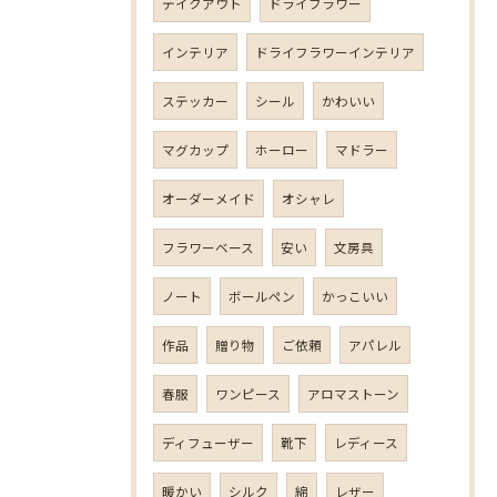
テイクアウト
ドライフラワー
インテリア
ドライフラワーインテリア
ステッカー
シール
かわいい
マグカップ
ホーロー
マドラー
オーダーメイド
オシャレ
フラワーベース
安い
文房具
ノート
ボールペン
かっこいい
作品
贈り物
ご依頼
アパレル
春服
ワンピース
アロマストーン
ディフューザー
靴下
レディース
暖かい
シルク
綿
レザー