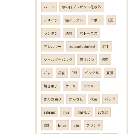
ハード
母の日プレゼント花以外
デザイン
猫イラスト
コポー
LED
ランタン
洗顔
パトーニス
アレルギー
iwatecoffeefestival
岩手
ショルダーバッグ
煎りパン
焙煎
ごま
銀杏
155
バングル
夏服
焼き菓子
ケーキ
クッキー
さんさ踊り
かんざし
改装
パック
Zebrang
mug
現金払い
20%off
時計
fellow
ode
ブランド