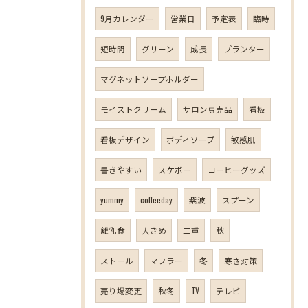
9月カレンダー
営業日
予定表
臨時
短時間
グリーン
成長
プランター
マグネットソープホルダー
モイストクリーム
サロン専売品
看板
看板デザイン
ボディソープ
敏感肌
書きやすい
スケボー
コーヒーグッズ
yummy
coffeeday
紫波
スプーン
離乳食
大きめ
二重
秋
ストール
マフラー
冬
寒さ対策
売り場変更
秋冬
TV
テレビ