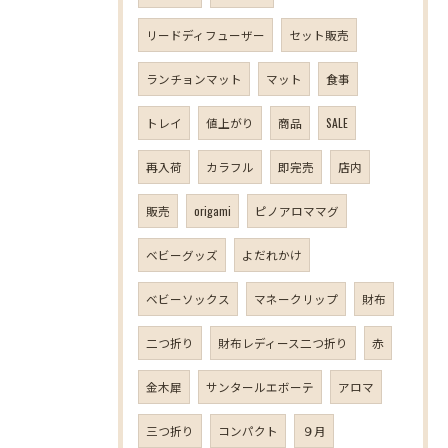
リードディフューザー
セット販売
ランチョンマット
マット
食事
トレイ
値上がり
商品
SALE
再入荷
カラフル
即完売
店内
販売
origami
ピノアロママグ
ベビーグッズ
よだれかけ
ベビーソックス
マネークリップ
財布
二つ折り
財布レディース二つ折り
赤
金木犀
サンタールエボーテ
アロマ
三つ折り
コンパクト
９月