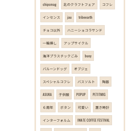
chipsmag
北のクラフトフェア
コフレ
インセンス
jau
tribeearth
チョコ以外
ハニーショコラサンド
一輪挿し
アップサイクル
海洋プラスチックごみ
buoy
バルーンドッグ
オブジェ
スペシャルコフレ
バスソルト
陶器
ASUKA
子供服
POPUP
PETITMIG
６周年
ボタン
可愛い
置き時計
インターフォルム
IWATE COFFEE FESTIVAL