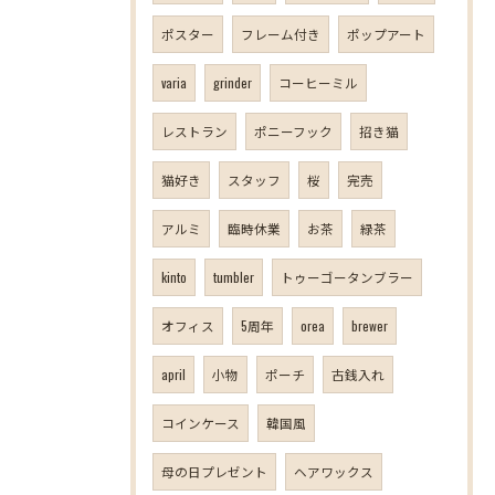
ポスター
フレーム付き
ポップアート
varia
grinder
コーヒーミル
レストラン
ポニーフック
招き猫
猫好き
スタッフ
桜
完売
アルミ
臨時休業
お茶
緑茶
kinto
tumbler
トゥーゴータンブラー
オフィス
5周年
orea
brewer
april
小物
ポーチ
古銭入れ
コインケース
韓国風
母の日プレゼント
ヘアワックス