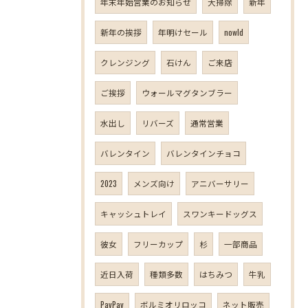
年末年始営業のお知らせ
大掃除
新年
新年の挨拶
年明けセール
nowld
クレンジング
石けん
ご来店
ご挨拶
ウォールマグタンブラー
水出し
リバーズ
通常営業
バレンタイン
バレンタインチョコ
2023
メンズ向け
アニバーサリー
キャッシュトレイ
スワンキードッグス
彼女
フリーカップ
杉
一部商品
近日入荷
種類多数
はちみつ
牛乳
PayPay
ボルミオリロッコ
ネット販売