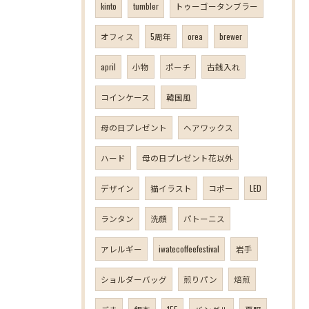
kinto
tumbler
トゥーゴータンブラー
オフィス
5周年
orea
brewer
april
小物
ポーチ
古銭入れ
コインケース
韓国風
母の日プレゼント
ヘアワックス
ハード
母の日プレゼント花以外
デザイン
猫イラスト
コポー
LED
ランタン
洗顔
パトーニス
アレルギー
iwatecoffeefestival
岩手
ショルダーバッグ
煎りパン
焙煎