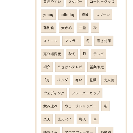
書きやすい
スケボー
コーヒーグッズ
yummy
coffeeday
紫波
スプーン
離乳食
大きめ
二重
秋
ストール
マフラー
冬
寒さ対策
売り場変更
秋冬
TV
テレビ
紹介
５きげんテレビ
営業予定
10月
パンダ
寒い
乾燥
大人気
ウェディング
フレーバーカップ
飲み比べ
ウェーブドリッパー
燕
楽天
楽天ペイ
導入
革
持ち込み
アロマウォーマー
野良猫