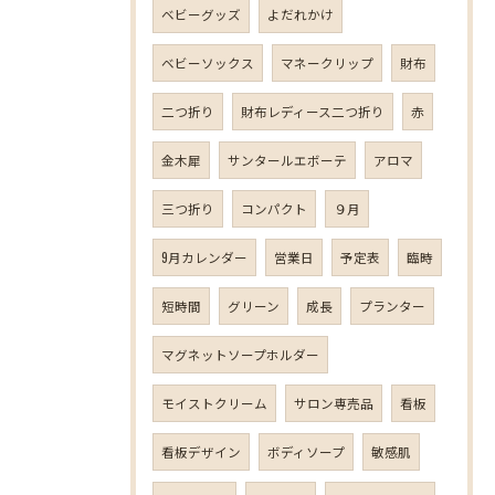
ベビーグッズ
よだれかけ
ベビーソックス
マネークリップ
財布
二つ折り
財布レディース二つ折り
赤
金木犀
サンタールエボーテ
アロマ
三つ折り
コンパクト
９月
9月カレンダー
営業日
予定表
臨時
短時間
グリーン
成長
プランター
マグネットソープホルダー
モイストクリーム
サロン専売品
看板
看板デザイン
ボディソープ
敏感肌