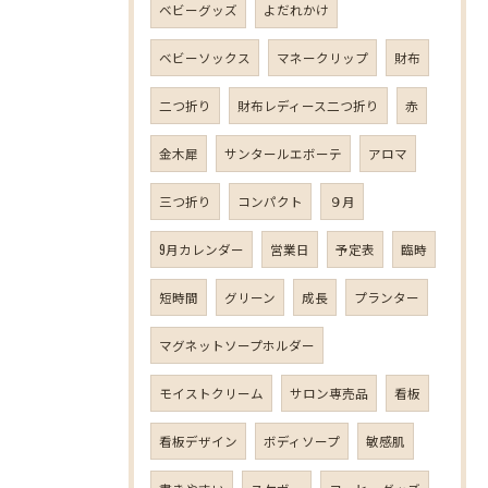
ベビーグッズ
よだれかけ
ベビーソックス
マネークリップ
財布
二つ折り
財布レディース二つ折り
赤
金木犀
サンタールエボーテ
アロマ
三つ折り
コンパクト
９月
9月カレンダー
営業日
予定表
臨時
短時間
グリーン
成長
プランター
マグネットソープホルダー
モイストクリーム
サロン専売品
看板
看板デザイン
ボディソープ
敏感肌