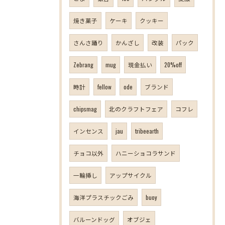
焼き菓子
ケーキ
クッキー
さんさ踊り
かんざし
改装
パック
Zebrang
mug
現金払い
20%off
時計
fellow
ode
ブランド
chipsmag
北のクラフトフェア
コフレ
インセンス
jau
tribeearth
チョコ以外
ハニーショコラサンド
一輪挿し
アップサイクル
海洋プラスチックごみ
buoy
バルーンドッグ
オブジェ