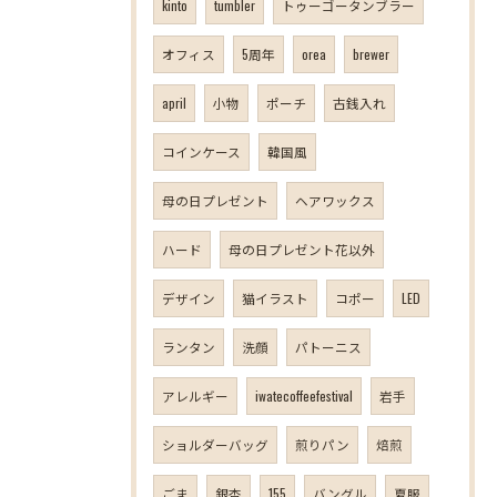
kinto
tumbler
トゥーゴータンブラー
オフィス
5周年
orea
brewer
april
小物
ポーチ
古銭入れ
コインケース
韓国風
母の日プレゼント
ヘアワックス
ハード
母の日プレゼント花以外
デザイン
猫イラスト
コポー
LED
ランタン
洗顔
パトーニス
アレルギー
iwatecoffeefestival
岩手
ショルダーバッグ
煎りパン
焙煎
ごま
銀杏
155
バングル
夏服