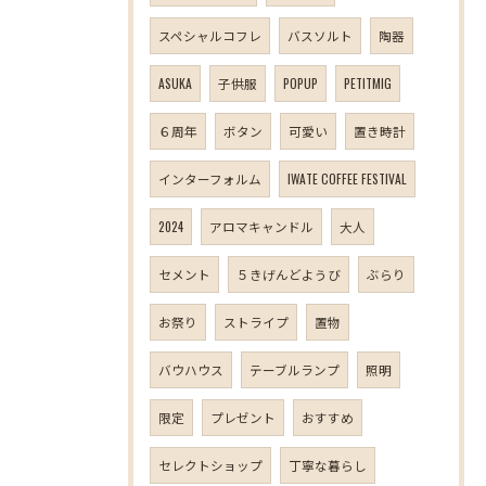
スペシャルコフレ
バスソルト
陶器
ASUKA
子供服
POPUP
PETITMIG
６周年
ボタン
可愛い
置き時計
インターフォルム
IWATE COFFEE FESTIVAL
2024
アロマキャンドル
大人
セメント
５きげんどようび
ぶらり
お祭り
ストライプ
置物
バウハウス
テーブルランプ
照明
限定
プレゼント
おすすめ
セレクトショップ
丁寧な暮らし