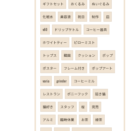
ギフトセット
おくるみ
ぬいぐるみ
化粧水
美容液
祝日
制作
皿
v60
ドリップケトル
コーヒー器具
ホワイトティー
ピローミスト
トップス
韓国
クッション
ポップ
ポスター
フレーム付き
ポップアート
varia
grinder
コーヒーミル
レストラン
ポニーフック
招き猫
猫好き
スタッフ
桜
完売
アルミ
臨時休業
お茶
緑茶