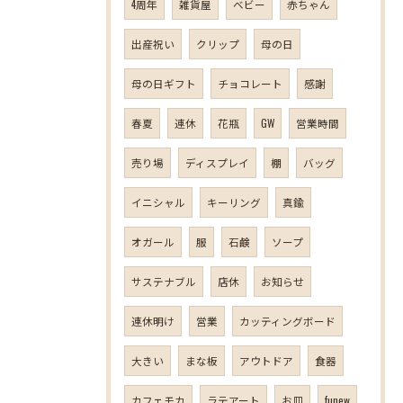
4周年
雑貨屋
ベビー
赤ちゃん
出産祝い
クリップ
母の日
母の日ギフト
チョコレート
感謝
春夏
連休
花瓶
GW
営業時間
売り場
ディスプレイ
棚
バッグ
イニシャル
キーリング
真鍮
オガール
服
石鹸
ソープ
サステナブル
店休
お知らせ
連休明け
営業
カッティングボード
大きい
まな板
アウトドア
食器
カフェモカ
ラテアート
お皿
funew