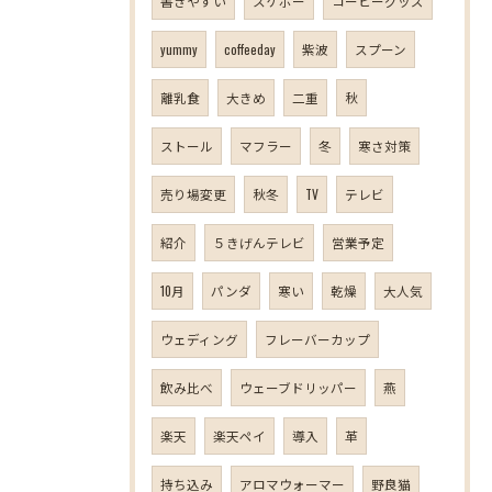
書きやすい
スケボー
コーヒーグッズ
yummy
coffeeday
紫波
スプーン
離乳食
大きめ
二重
秋
ストール
マフラー
冬
寒さ対策
売り場変更
秋冬
TV
テレビ
紹介
５きげんテレビ
営業予定
10月
パンダ
寒い
乾燥
大人気
ウェディング
フレーバーカップ
飲み比べ
ウェーブドリッパー
燕
楽天
楽天ペイ
導入
革
持ち込み
アロマウォーマー
野良猫