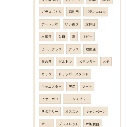
ガラスボトル
再利用
ボディコロン
アートラボ
いい香り
定休日
水曜日
入荷
夏
リビー
ビールグラス
グラス
取扱店
父の日
ダルトン
メモンガー
メモ
カリタ
ドリッパースタンド
キャニスター
灰皿
アート
イヤーカフ
ルームスプレー
サボネリー
オススメ
キャンペーン
セール
ブレスレッド
木製食器