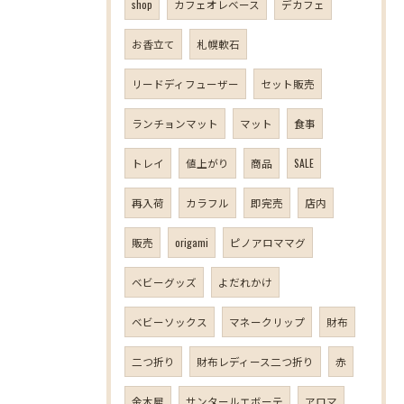
shop
カフェオレベース
デカフェ
お香立て
札幌軟石
リードディフューザー
セット販売
ランチョンマット
マット
食事
トレイ
値上がり
商品
SALE
再入荷
カラフル
即完売
店内
販売
origami
ピノアロママグ
ベビーグッズ
よだれかけ
ベビーソックス
マネークリップ
財布
二つ折り
財布レディース二つ折り
赤
金木犀
サンタールエボーテ
アロマ