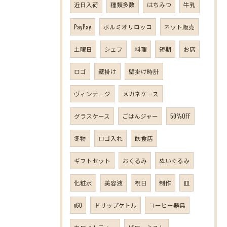
近日入荷
種類多数
はちみつ
牛乳
PayPay
ボルミオリロッコ
ネット販売
土曜日
シェフ
料理
短期
お店
ロゴ
壁掛け
壁掛け時計
ヴィンテージ
メガネケース
グラスケース
ごはんジャー
50%OFF
冬物
ロゴ入れ
飲食店
ギフトセット
おくるみ
ぬいぐるみ
化粧水
美容液
祝日
制作
皿
v60
ドリップケトル
コーヒー器具