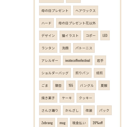
母の日プレゼント
ヘアワックス
ハード
母の日プレゼント花以外
デザイン
猫イラスト
コポー
LED
ランタン
洗顔
パトーニス
アレルギー
iwatecoffeefestival
岩手
ショルダーバッグ
煎りパン
焙煎
ごま
銀杏
155
バングル
夏服
焼き菓子
ケーキ
クッキー
さんさ踊り
かんざし
改装
パック
Zebrang
mug
現金払い
20%off