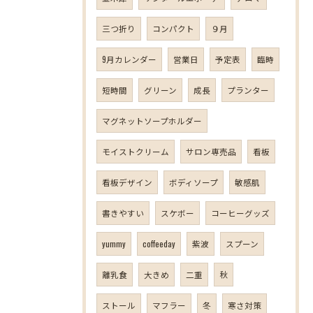
三つ折り
コンパクト
９月
9月カレンダー
営業日
予定表
臨時
短時間
グリーン
成長
プランター
マグネットソープホルダー
モイストクリーム
サロン専売品
看板
看板デザイン
ボディソープ
敏感肌
書きやすい
スケボー
コーヒーグッズ
yummy
coffeeday
紫波
スプーン
離乳食
大きめ
二重
秋
ストール
マフラー
冬
寒さ対策