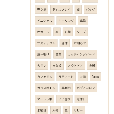
売り場
ディスプレイ
棚
バッグ
イニシャル
キーリング
真鍮
オガール
服
石鹸
ソープ
サステナブル
店休
お知らせ
連休明け
営業
カッティングボード
大きい
まな板
アウトドア
食器
カフェモカ
ラテアート
お皿
funew
ガラスボトル
再利用
ボディコロン
アートラボ
いい香り
定休日
水曜日
入荷
夏
リビー