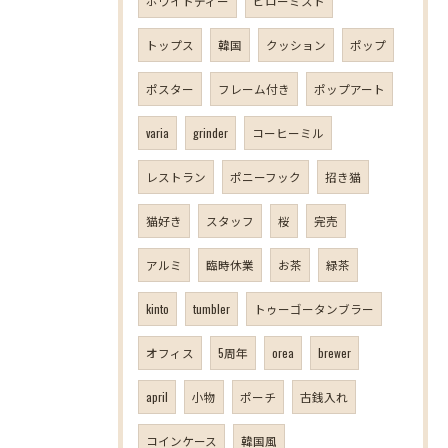
ホワイトティー
ピローミスト
トップス
韓国
クッション
ポップ
ポスター
フレーム付き
ポップアート
varia
grinder
コーヒーミル
レストラン
ポニーフック
招き猫
猫好き
スタッフ
桜
完売
アルミ
臨時休業
お茶
緑茶
kinto
tumbler
トゥーゴータンブラー
オフィス
5周年
orea
brewer
april
小物
ポーチ
古銭入れ
コインケース
韓国風