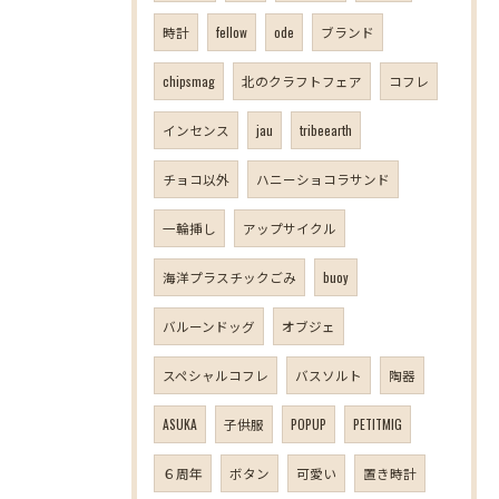
時計
fellow
ode
ブランド
chipsmag
北のクラフトフェア
コフレ
インセンス
jau
tribeearth
チョコ以外
ハニーショコラサンド
一輪挿し
アップサイクル
海洋プラスチックごみ
buoy
バルーンドッグ
オブジェ
スペシャルコフレ
バスソルト
陶器
ASUKA
子供服
POPUP
PETITMIG
６周年
ボタン
可愛い
置き時計