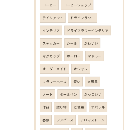
コーヒー
コーヒーショップ
テイクアウト
ドライフラワー
インテリア
ドライフラワーインテリア
ステッカー
シール
かわいい
マグカップ
ホーロー
マドラー
オーダーメイド
オシャレ
フラワーベース
安い
文房具
ノート
ボールペン
かっこいい
作品
贈り物
ご依頼
アパレル
春服
ワンピース
アロマストーン