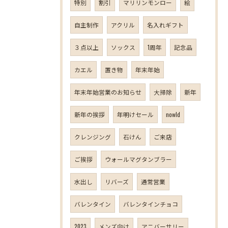
特別
割引
マリリンモンロー
絵
自主制作
アクリル
名入れギフト
３点以上
ソックス
1周年
記念品
カエル
置き物
年末年始
年末年始営業のお知らせ
大掃除
新年
新年の挨拶
年明けセール
nowld
クレンジング
石けん
ご来店
ご挨拶
ウォールマグタンブラー
水出し
リバーズ
通常営業
バレンタイン
バレンタインチョコ
2023
メンズ向け
アニバーサリー