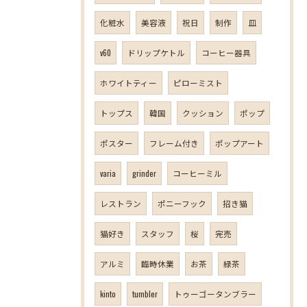
化粧水
美容液
祝日
制作
皿
v60
ドリップケトル
コーヒー器具
ホワイトティー
ピローミスト
トップス
韓国
クッション
ポップ
ポスター
フレーム付き
ポップアート
varia
grinder
コーヒーミル
レストラン
ポニーフック
招き猫
猫好き
スタッフ
桜
完売
アルミ
臨時休業
お茶
緑茶
kinto
tumbler
トゥーゴータンブラー