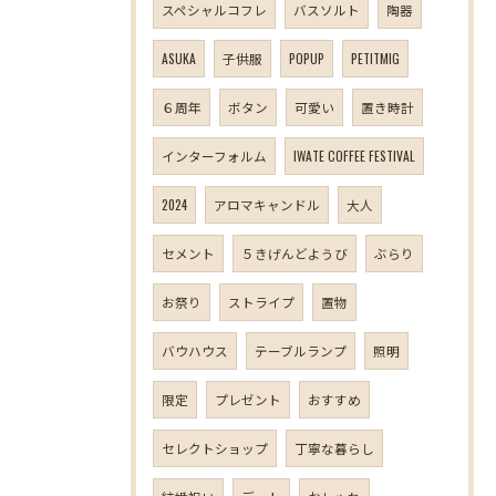
スペシャルコフレ
バスソルト
陶器
ASUKA
子供服
POPUP
PETITMIG
６周年
ボタン
可愛い
置き時計
インターフォルム
IWATE COFFEE FESTIVAL
2024
アロマキャンドル
大人
セメント
５きげんどようび
ぶらり
お祭り
ストライプ
置物
バウハウス
テーブルランプ
照明
限定
プレゼント
おすすめ
セレクトショップ
丁寧な暮らし