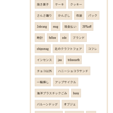
焼き菓子
ケーキ
クッキー
さんさ踊り
かんざし
改装
パック
Zebrang
mug
現金払い
20%off
時計
fellow
ode
ブランド
chipsmag
北のクラフトフェア
コフレ
インセンス
jau
tribeearth
チョコ以外
ハニーショコラサンド
一輪挿し
アップサイクル
海洋プラスチックごみ
buoy
バルーンドッグ
オブジェ