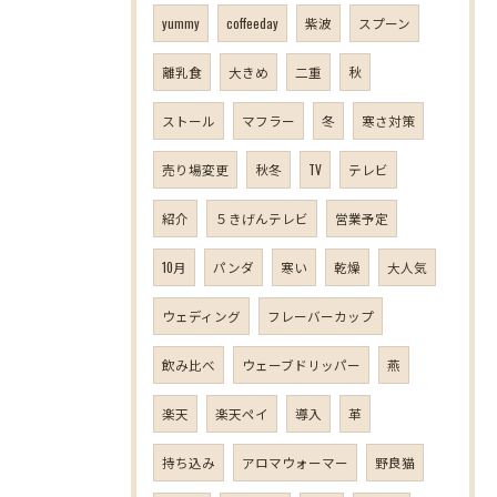
yummy
coffeeday
紫波
スプーン
離乳食
大きめ
二重
秋
ストール
マフラー
冬
寒さ対策
売り場変更
秋冬
TV
テレビ
紹介
５きげんテレビ
営業予定
10月
パンダ
寒い
乾燥
大人気
ウェディング
フレーバーカップ
飲み比べ
ウェーブドリッパー
燕
楽天
楽天ペイ
導入
革
持ち込み
アロマウォーマー
野良猫