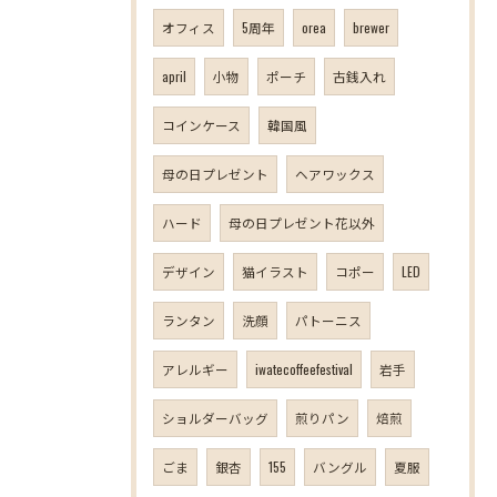
オフィス
5周年
orea
brewer
april
小物
ポーチ
古銭入れ
コインケース
韓国風
母の日プレゼント
ヘアワックス
ハード
母の日プレゼント花以外
デザイン
猫イラスト
コポー
LED
ランタン
洗顔
パトーニス
アレルギー
iwatecoffeefestival
岩手
ショルダーバッグ
煎りパン
焙煎
ごま
銀杏
155
バングル
夏服