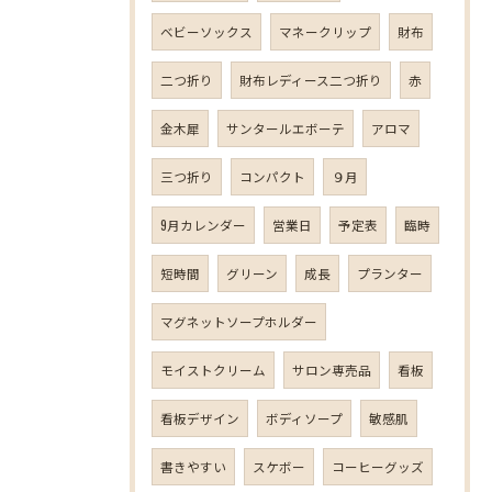
ベビーソックス
マネークリップ
財布
二つ折り
財布レディース二つ折り
赤
金木犀
サンタールエボーテ
アロマ
三つ折り
コンパクト
９月
9月カレンダー
営業日
予定表
臨時
短時間
グリーン
成長
プランター
マグネットソープホルダー
モイストクリーム
サロン専売品
看板
看板デザイン
ボディソープ
敏感肌
書きやすい
スケボー
コーヒーグッズ