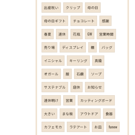
出産祝い
クリップ
母の日
母の日ギフト
チョコレート
感謝
春夏
連休
花瓶
GW
営業時間
売り場
ディスプレイ
棚
バッグ
イニシャル
キーリング
真鍮
オガール
服
石鹸
ソープ
サステナブル
店休
お知らせ
連休明け
営業
カッティングボード
大きい
まな板
アウトドア
食器
カフェモカ
ラテアート
お皿
funew