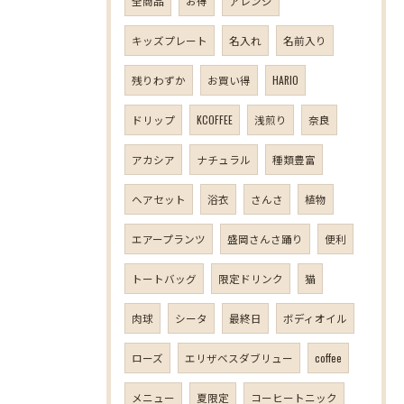
全商品
お得
アレンジ
キッズプレート
名入れ
名前入り
残りわずか
お買い得
HARIO
ドリップ
KCOFFEE
浅煎り
奈良
アカシア
ナチュラル
種類豊富
ヘアセット
浴衣
さんさ
植物
エアープランツ
盛岡さんさ踊り
便利
トートバッグ
限定ドリンク
猫
肉球
シータ
最終日
ボディオイル
ローズ
エリザベスダブリュー
coffee
メニュー
夏限定
コーヒートニック