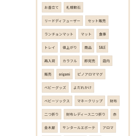
お香立て
札幌軟石
リードディフューザー
セット販売
ランチョンマット
マット
食事
トレイ
値上がり
商品
SALE
再入荷
カラフル
即完売
店内
販売
origami
ピノアロママグ
ベビーグッズ
よだれかけ
ベビーソックス
マネークリップ
財布
二つ折り
財布レディース二つ折り
赤
金木犀
サンタールエボーテ
アロマ