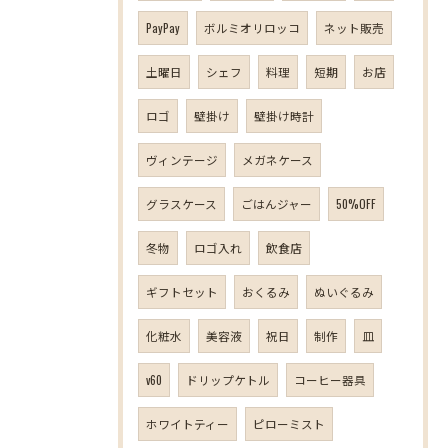
PayPay
ボルミオリロッコ
ネット販売
土曜日
シェフ
料理
短期
お店
ロゴ
壁掛け
壁掛け時計
ヴィンテージ
メガネケース
グラスケース
ごはんジャー
50%OFF
冬物
ロゴ入れ
飲食店
ギフトセット
おくるみ
ぬいぐるみ
化粧水
美容液
祝日
制作
皿
v60
ドリップケトル
コーヒー器具
ホワイトティー
ピローミスト