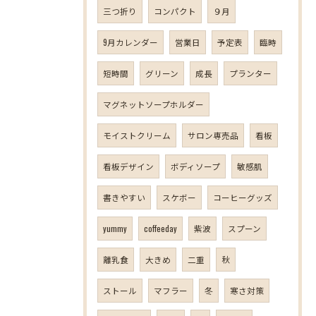
三つ折り
コンパクト
９月
9月カレンダー
営業日
予定表
臨時
短時間
グリーン
成長
プランター
マグネットソープホルダー
モイストクリーム
サロン専売品
看板
看板デザイン
ボディソープ
敏感肌
書きやすい
スケボー
コーヒーグッズ
yummy
coffeeday
紫波
スプーン
離乳食
大きめ
二重
秋
ストール
マフラー
冬
寒さ対策