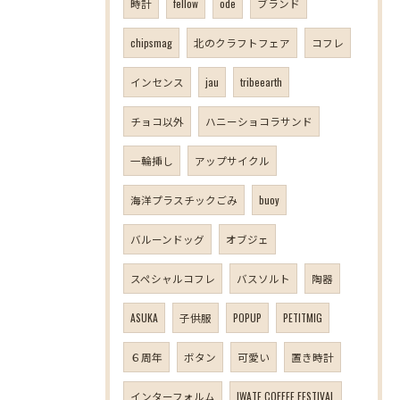
時計
fellow
ode
ブランド
chipsmag
北のクラフトフェア
コフレ
インセンス
jau
tribeearth
チョコ以外
ハニーショコラサンド
一輪挿し
アップサイクル
海洋プラスチックごみ
buoy
バルーンドッグ
オブジェ
スペシャルコフレ
バスソルト
陶器
ASUKA
子供服
POPUP
PETITMIG
６周年
ボタン
可愛い
置き時計
インターフォルム
IWATE COFFEE FESTIVAL