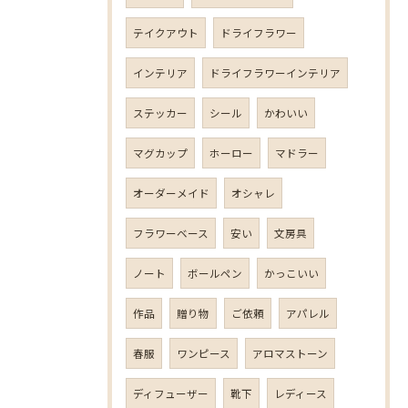
テイクアウト
ドライフラワー
インテリア
ドライフラワーインテリア
ステッカー
シール
かわいい
マグカップ
ホーロー
マドラー
オーダーメイド
オシャレ
フラワーベース
安い
文房具
ノート
ボールペン
かっこいい
作品
贈り物
ご依頼
アパレル
春服
ワンピース
アロマストーン
ディフューザー
靴下
レディース