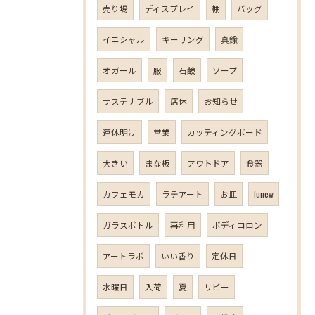
売り場
ディスプレイ
棚
バッグ
イニシャル
キーリング
真鍮
オガール
服
石鹸
ソープ
サステナブル
店休
お知らせ
連休明け
営業
カッティングボード
大きい
まな板
アウトドア
食器
カフェモカ
ラテアート
お皿
funew
ガラスボトル
再利用
ボディコロン
アートラボ
いい香り
定休日
水曜日
入荷
夏
リビー