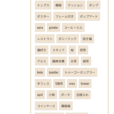
トップス
韓国
クッション
ポップ
ポスター
フレーム付き
ポップアート
varia
grinder
コーヒーミル
レストラン
ポニーフック
招き猫
猫好き
スタッフ
桜
完売
アルミ
臨時休業
お茶
緑茶
kinto
tumbler
トゥーゴータンブラー
オフィス
5周年
orea
brewer
april
小物
ポーチ
古銭入れ
コインケース
韓国風