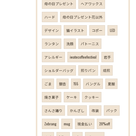
母の日プレゼント
ヘアワックス
ハード
母の日プレゼント花以外
デザイン
猫イラスト
コポー
LED
ランタン
洗顔
パトーニス
アレルギー
iwatecoffeefestival
岩手
ショルダーバッグ
煎りパン
焙煎
ごま
銀杏
155
バングル
夏服
焼き菓子
ケーキ
クッキー
さんさ踊り
かんざし
改装
パック
Zebrang
mug
現金払い
20%off