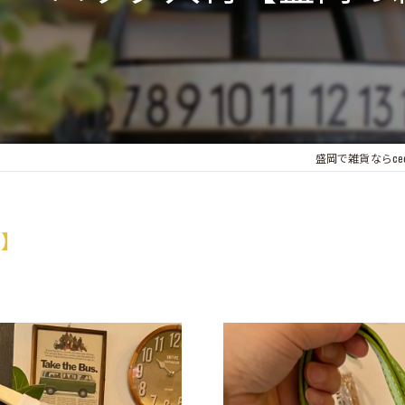
盛岡で雑貨ならcecil
屋】