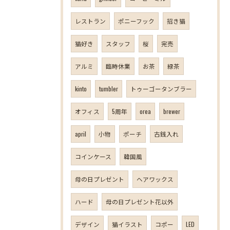
レストラン
ポニーフック
招き猫
猫好き
スタッフ
桜
完売
アルミ
臨時休業
お茶
緑茶
kinto
tumbler
トゥーゴータンブラー
オフィス
5周年
orea
brewer
april
小物
ポーチ
古銭入れ
コインケース
韓国風
母の日プレゼント
ヘアワックス
ハード
母の日プレゼント花以外
デザイン
猫イラスト
コポー
LED