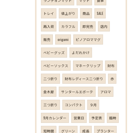
ランチョンマット
マット
食事
トレイ
値上がり
商品
SALE
再入荷
カラフル
即完売
店内
販売
origami
ピノアロママグ
ベビーグッズ
よだれかけ
ベビーソックス
マネークリップ
財布
二つ折り
財布レディース二つ折り
赤
金木犀
サンタールエボーテ
アロマ
三つ折り
コンパクト
９月
9月カレンダー
営業日
予定表
臨時
短時間
グリーン
成長
プランター