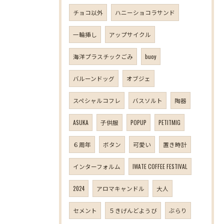
チョコ以外
ハニーショコラサンド
一輪挿し
アップサイクル
海洋プラスチックごみ
buoy
バルーンドッグ
オブジェ
スペシャルコフレ
バスソルト
陶器
ASUKA
子供服
POPUP
PETITMIG
６周年
ボタン
可愛い
置き時計
インターフォルム
IWATE COFFEE FESTIVAL
2024
アロマキャンドル
大人
セメント
５きげんどようび
ぶらり