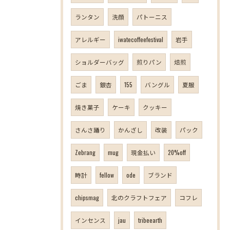
ランタン
洗顔
パトーニス
アレルギー
iwatecoffeefestival
岩手
ショルダーバッグ
煎りパン
焙煎
ごま
銀杏
155
バングル
夏服
焼き菓子
ケーキ
クッキー
さんさ踊り
かんざし
改装
パック
Zebrang
mug
現金払い
20%off
時計
fellow
ode
ブランド
chipsmag
北のクラフトフェア
コフレ
インセンス
jau
tribeearth