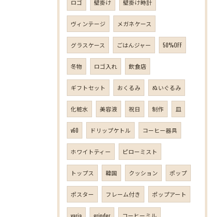
ロゴ
壁掛け
壁掛け時計
ヴィンテージ
メガネケース
グラスケース
ごはんジャー
50%OFF
冬物
ロゴ入れ
飲食店
ギフトセット
おくるみ
ぬいぐるみ
化粧水
美容液
祝日
制作
皿
v60
ドリップケトル
コーヒー器具
ホワイトティー
ピローミスト
トップス
韓国
クッション
ポップ
ポスター
フレーム付き
ポップアート
varia
grinder
コーヒーミル