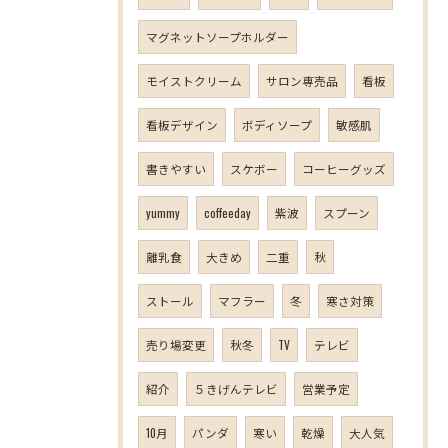
マグネットソープホルダー
モイストクリーム
サロン専売品
看板
看板デザイン
ボディソープ
敏感肌
書きやすい
スケボー
コーヒーグッズ
yummy
coffeeday
紫波
スプーン
離乳食
大きめ
二重
秋
ストール
マフラー
冬
寒さ対策
売り場変更
秋冬
TV
テレビ
紹介
５きげんテレビ
営業予定
10月
パンダ
寒い
乾燥
大人気