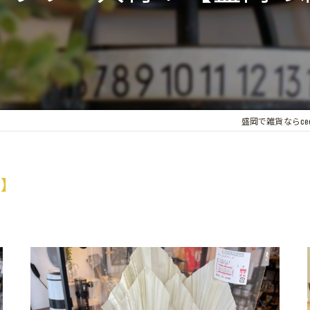
盛岡で雑貨ならcecil
屋】