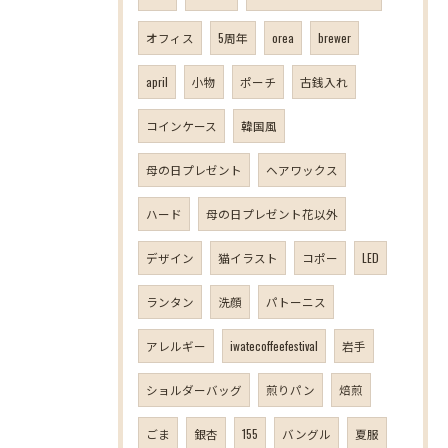
オフィス
5周年
orea
brewer
april
小物
ポーチ
古銭入れ
コインケース
韓国風
母の日プレゼント
ヘアワックス
ハード
母の日プレゼント花以外
デザイン
猫イラスト
コポー
LED
ランタン
洗顔
パトーニス
アレルギー
iwatecoffeefestival
岩手
ショルダーバッグ
煎りパン
焙煎
ごま
銀杏
155
バングル
夏服