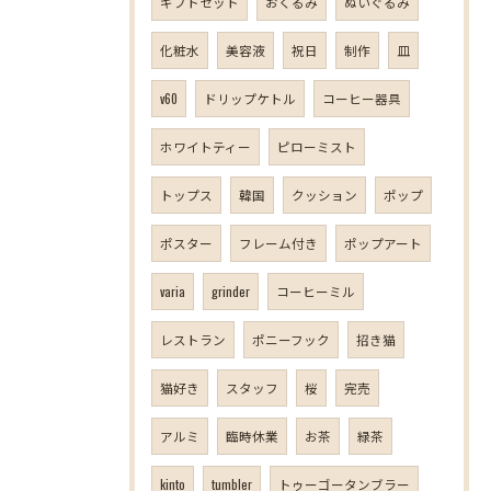
ギフトセット
おくるみ
ぬいぐるみ
化粧水
美容液
祝日
制作
皿
v60
ドリップケトル
コーヒー器具
ホワイトティー
ピローミスト
トップス
韓国
クッション
ポップ
ポスター
フレーム付き
ポップアート
varia
grinder
コーヒーミル
レストラン
ポニーフック
招き猫
猫好き
スタッフ
桜
完売
アルミ
臨時休業
お茶
緑茶
kinto
tumbler
トゥーゴータンブラー