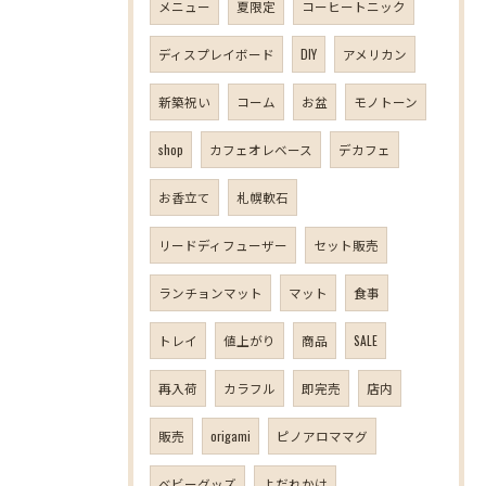
メニュー
夏限定
コーヒートニック
ディスプレイボード
DIY
アメリカン
新築祝い
コーム
お盆
モノトーン
shop
カフェオレベース
デカフェ
お香立て
札幌軟石
リードディフューザー
セット販売
ランチョンマット
マット
食事
トレイ
値上がり
商品
SALE
再入荷
カラフル
即完売
店内
販売
origami
ピノアロママグ
ベビーグッズ
よだれかけ