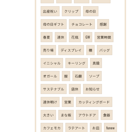
出産祝い
クリップ
母の日
母の日ギフト
チョコレート
感謝
春夏
連休
花瓶
GW
営業時間
売り場
ディスプレイ
棚
バッグ
イニシャル
キーリング
真鍮
オガール
服
石鹸
ソープ
サステナブル
店休
お知らせ
連休明け
営業
カッティングボード
大きい
まな板
アウトドア
食器
カフェモカ
ラテアート
お皿
funew