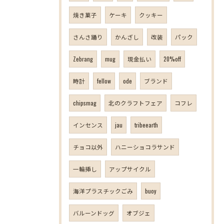
焼き菓子
ケーキ
クッキー
さんさ踊り
かんざし
改装
パック
Zebrang
mug
現金払い
20%off
時計
fellow
ode
ブランド
chipsmag
北のクラフトフェア
コフレ
インセンス
jau
tribeearth
チョコ以外
ハニーショコラサンド
一輪挿し
アップサイクル
海洋プラスチックごみ
buoy
バルーンドッグ
オブジェ