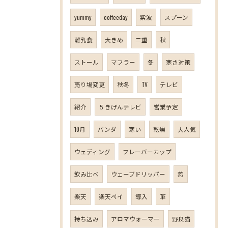
yummy
coffeeday
紫波
スプーン
離乳食
大きめ
二重
秋
ストール
マフラー
冬
寒さ対策
売り場変更
秋冬
TV
テレビ
紹介
５きげんテレビ
営業予定
10月
パンダ
寒い
乾燥
大人気
ウェディング
フレーバーカップ
飲み比べ
ウェーブドリッパー
燕
楽天
楽天ペイ
導入
革
持ち込み
アロマウォーマー
野良猫