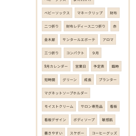
ベビーソックス
マネークリップ
財布
二つ折り
財布レディース二つ折り
赤
金木犀
サンタールエボーテ
アロマ
三つ折り
コンパクト
９月
9月カレンダー
営業日
予定表
臨時
短時間
グリーン
成長
プランター
マグネットソープホルダー
モイストクリーム
サロン専売品
看板
看板デザイン
ボディソープ
敏感肌
書きやすい
スケボー
コーヒーグッズ